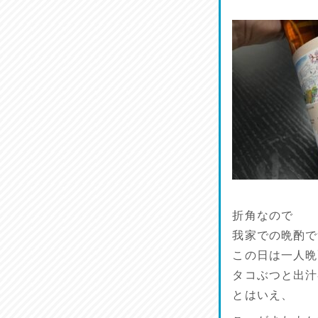
麺喰い熊本！
2026/07/12
品定め♪
2026/07/11
麺家しゅう
2026/07/10
ラジてん通信♪
2026/07/09
折角なので
我家での晩酌で
この日は一人晩
タコぶつと出汁
とはいえ、