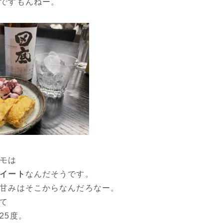
ですもんねー。
モは
イート
なんだそうです。
甘みはそこからなんだろなー。
て
25度。