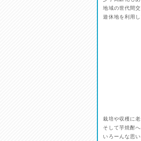
ワルモン！！！
地域の世代間交
2026/07/18
遊休地を利用し
割烹居酒家 写楽
2026/07/17
ラジてん通信♪
2026/07/16
番外編
2026/07/15
旨肴♪
2026/07/14
栽培や収穫に老
鱧(はも)♪
そして芋焼酎へ
2026/07/13
いろーんな思い