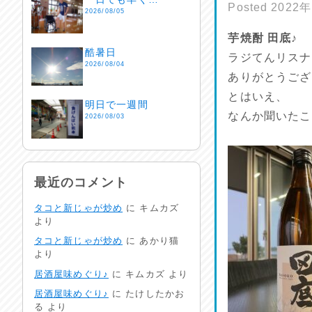
Posted
2022
2026/08/05
芋焼酎 田底♪
酷暑日
ラジてんリスナ
2026/08/04
ありがとうござ
とはいえ、
明日で一週間
なんか聞いたこ
2026/08/03
熱中症注意
2026/08/02
最近のコメント
タコと新じゃが炒め
に
キムカズ
非常時には…
より
2026/08/01
タコと新じゃが炒め
に
あかり猫
より
生活支援情報
居酒屋味めぐり♪
に
キムカズ
より
2026/07/31
居酒屋味めぐり♪
に
たけしたかお
る
より