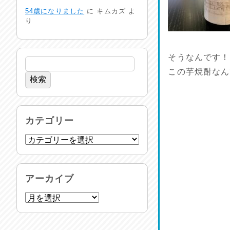
24時間体制
54歳になりました
に
キムカズ
よ
2026/07/30
り
命を守る行動を…
2026/07/29
そうなんです！
この芋焼酎なん
土用丑の日♪
2026/07/28
反省会♪
カテゴリー
2026/07/27
呑めや喋れや！
2026/07/26
アーカイブ
リスナーの集い！
2026/07/25