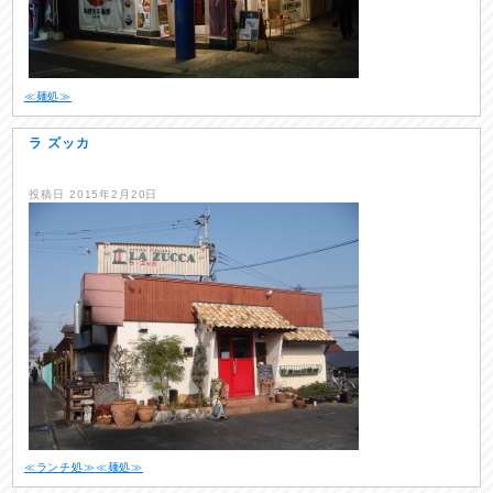
≪麺処≫
ラ ズッカ
投稿日
2015年2月20日
≪ランチ処≫
≪麺処≫