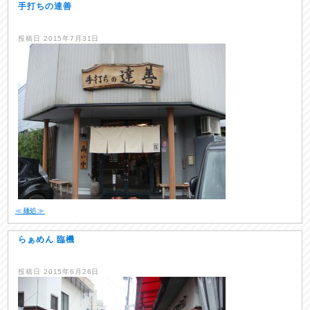
手打ちの達善
投稿日
2015年7月31日
≪麺処≫
らぁめん 臨機
投稿日
2015年6月26日