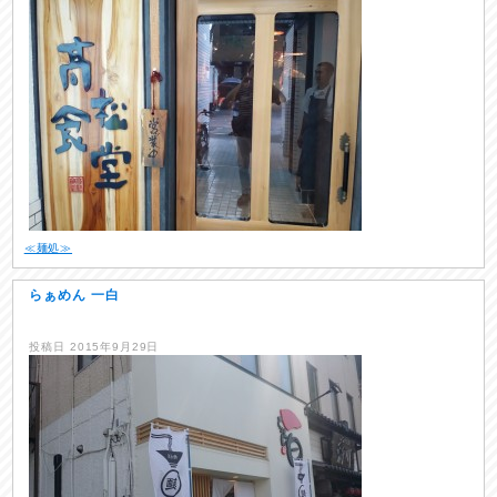
≪麺処≫
らぁめん 一白
投稿日
2015年9月29日