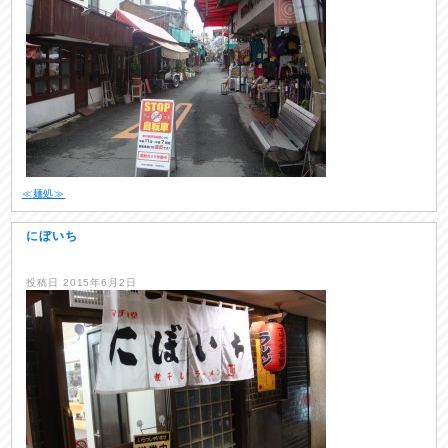
≪麺処≫
にぼいち
投稿日
2015年6月2日