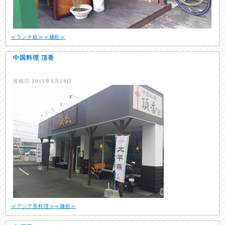
≪ランチ処≫
≪麺処≫
中国料理 頂香
投稿日
2015年9月18日
≪アジア系料理≫
≪麺処≫