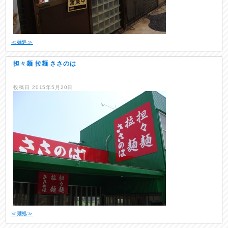
≪麺処≫
担々麺 拉麺 ささのは
投稿日
2015年5月20日
≪麺処≫