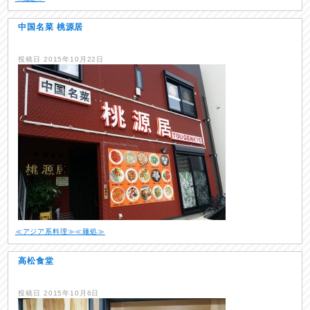
中国名菜 桃源居
投稿日
2015年10月22日
≪アジア系料理≫
≪麺処≫
高松食堂
投稿日
2015年10月6日