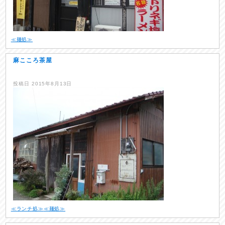
≪麺処≫
麻こころ茶屋
投稿日
2015年8月13日
≪ランチ処≫
≪麺処≫