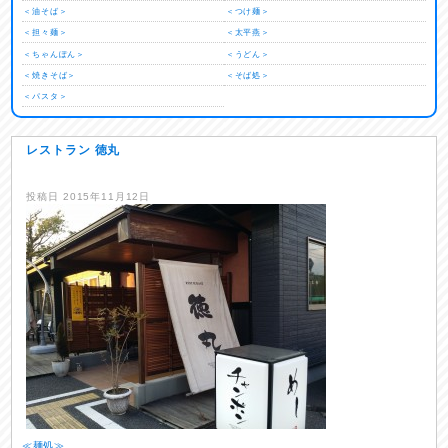
＜油そば＞
＜つけ麺＞
＜担々麺＞
＜太平燕＞
＜ちゃんぽん＞
＜うどん＞
＜焼きそば＞
＜そば処＞
＜パスタ＞
レストラン 徳丸
投稿日
2015年11月12日
≪麺処≫