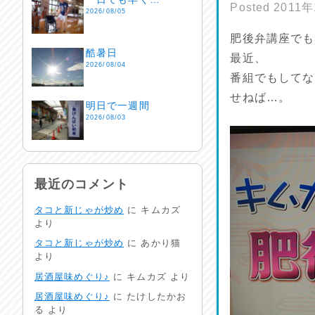
Posted
2011
2026/08/05
肥後弁講座でも
酷暑日
最近、
2026/08/04
番組でもしてな
せねば…。
明日で一週間
2026/08/03
熱中症注意
2026/08/02
最近のコメント
タコと新じゃが炒め
に
キムカズ
非常時には…
より
2026/08/01
タコと新じゃが炒め
に
あかり猫
より
生活支援情報
居酒屋味めぐり♪
に
キムカズ
より
2026/07/31
居酒屋味めぐり♪
に
たけしたかお
る
より