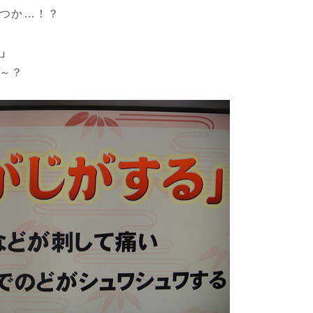
つか…！？
」
～？