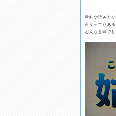
馬肉料理 桜馬亭
2026/07/24
意味や読み方が
ラジてん通信♪
言葉って命ある
2026/07/23
どんな意味でし
麺喰い熊本！
2026/07/22
揚肴♪
2026/07/21
魚肴♪
2026/07/20
菜肴♪
2026/07/19