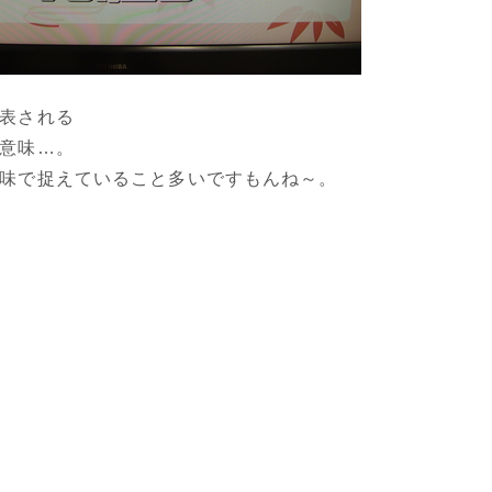
表される
意味…。
味で捉えていること多いですもんね～。