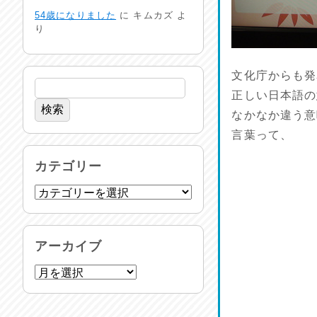
24時間体制
54歳になりました
に
キムカズ
よ
2026/07/30
り
命を守る行動を…
2026/07/29
文化庁からも発
正しい日本語の
土用丑の日♪
なかなか違う意
2026/07/28
言葉って、
反省会♪
カテゴリー
2026/07/27
呑めや喋れや！
2026/07/26
アーカイブ
リスナーの集い！
2026/07/25