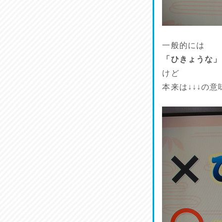
ワルモン！！！
2026/07/18
割烹居酒家 写楽
一般的には
2026/07/17
「ひきょうな」
けど
ラジてん通信♪
本来は↓↓↓の
2026/07/16
番外編
2026/07/15
旨肴♪
2026/07/14
鱧(はも)♪
2026/07/13