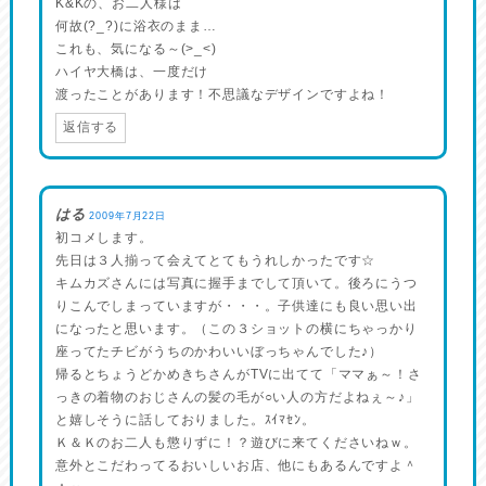
K&Kの、お二人様は
何故(?_?)に浴衣のまま…
これも、気になる～(>_<)
ハイヤ大橋は、一度だけ
渡ったことがあります！不思議なデザインですよね！
返信する
はる
2009年7月22日
初コメします。
先日は３人揃って会えてとてもうれしかったです☆
キムカズさんには写真に握手までして頂いて。後ろにうつ
りこんでしまっていますが・・・。子供達にも良い思い出
になったと思います。（この３ショットの横にちゃっかり
座ってたチビがうちのかわいいぼっちゃんでした♪）
帰るとちょうどかめきちさんがTVに出てて「ママぁ～！さ
っきの着物のおじさんの髪の毛が○い人の方だよねぇ～♪」
と嬉しそうに話しておりました。ｽｲﾏｾﾝ。
Ｋ＆Ｋのお二人も懲りずに！？遊びに来てくださいねｗ。
意外とこだわってるおいしいお店、他にもあるんですよ＾