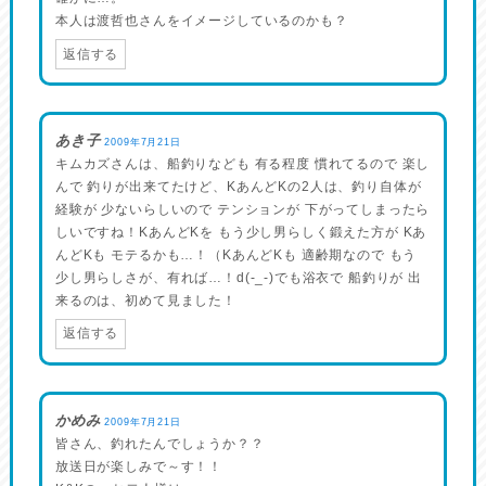
本人は渡哲也さんをイメージしているのかも？
返信する
あき子
2009年7月21日
キムカズさんは、船釣りなども 有る程度 慣れてるので 楽し
んで 釣りが出来てたけど、KあんどKの2人は、釣り自体が
経験が 少ないらしいので テンションが 下がってしまったら
しいですね！KあんどKを もう少し男らしく鍛えた方が Kあ
んどKも モテるかも…！（KあんどKも 適齢期なので もう
少し男らしさが、有れば…！d(-_-)でも浴衣で 船釣りが 出
来るのは、初めて見ました！
返信する
かめみ
2009年7月21日
皆さん、釣れたんでしょうか？？
放送日が楽しみで～す！！