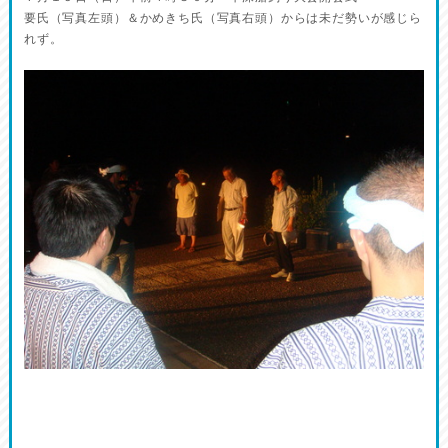
要氏（写真左頭）＆かめきち氏（写真右頭）からは未だ勢いが感じら
れず。