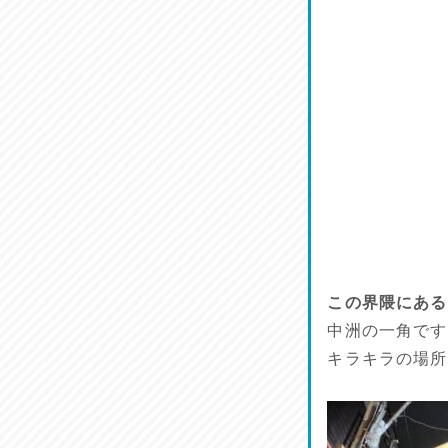
割烹居酒家 写楽
2026/07/17
ラジてん通信♪
2026/07/16
番外編
2026/07/15
旨肴♪
2026/07/14
この界隈にある
鱧(はも)♪
中洲の一角です
2026/07/13
キラキラの場所
麺喰い熊本！
2026/07/12