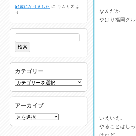
命を守る行動を…
54歳になりました
に
キムカズ
よ
2026/07/29
なんだか
り
やはり福岡グル
土用丑の日♪
2026/07/28
反省会♪
2026/07/27
呑めや喋れや！
カテゴリー
2026/07/26
リスナーの集い！
2026/07/25
アーカイブ
馬肉料理 桜馬亭
いえいえ。
2026/07/24
やることはしっ
けれど