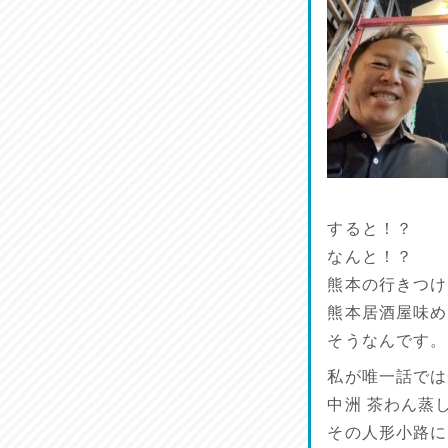
品定め♪
2026/07/11
麺家しゅう
2026/07/10
ラジてん通信♪
2026/07/09
すると！？
小鉢♪
なんと！？
2026/07/08
熊本の行きつけ
熊本居酒屋味め
そうなんです。
私が唯一話では
中洲 茶わん蒸
その人形小路に