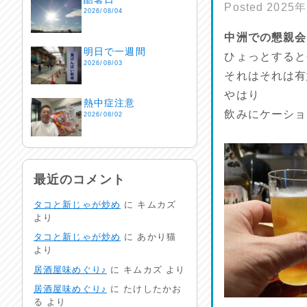
Posted
2025
2026/08/04
中洲での懇親会
明日で一週間
ひょっとすると
2026/08/03
それはそれは有
やはり
熱中症注意
飲みにケーショ
2026/08/02
非常時には…
2026/08/01
最近のコメント
タコと新じゃが炒め
に
キムカズ
生活支援情報
より
2026/07/31
タコと新じゃが炒め
に
あかり猫
より
24時間体制
居酒屋味めぐり♪
に
キムカズ
より
2026/07/30
居酒屋味めぐり♪
に
たけしたかお
る
より