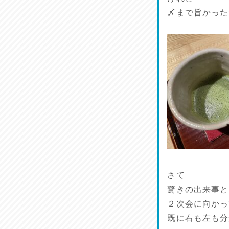
ラジてん通信♪
〆まで旨かった
2026/07/23
麺喰い熊本！
2026/07/22
揚肴♪
2026/07/21
魚肴♪
2026/07/20
菜肴♪
2026/07/19
さて
驚きの出来事と
ワルモン！！！
２次会に向かっ
2026/07/18
既に右も左も分