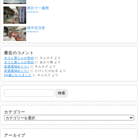
明日で一週間
2026/08/03
熱中症注意
2026/08/02
非常時には…
2026/08/01
最近のコメント
タコと新じゃが炒め
に
キムカズ
より
タコと新じゃが炒め
に
あかり猫
より
居酒屋味めぐり♪
に
キムカズ
より
生活支援情報
居酒屋味めぐり♪
に
たけしたかおる
より
2026/07/31
54歳になりました
に
キムカズ
より
24時間体制
2026/07/30
命を守る行動を…
2026/07/29
カテゴリー
土用丑の日♪
2026/07/28
アーカイブ