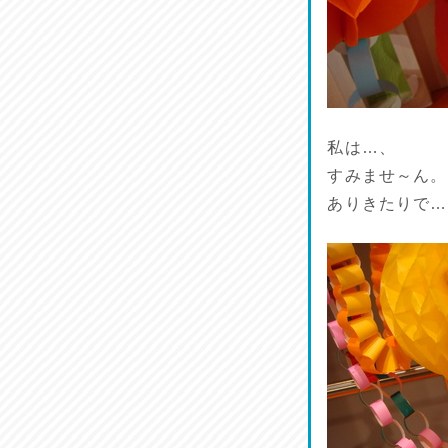
ワルモン！！！
2026/07/18
割烹居酒家 写楽
2026/07/17
私は…、
ラジてん通信♪
すみませ～ん。
2026/07/16
ありきたりで…
番外編
2026/07/15
旨肴♪
2026/07/14
鱧(はも)♪
2026/07/13