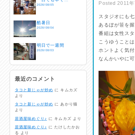
Posted
2011
2026/08/05
スタジオにも七
酷暑日
あるぽが笹を握
2026/08/04
番組は女性スタ
こうゆうことは
明日で一週間
ホントよく気付
2026/08/03
なんかいやに可
熱中症注意
2026/08/02
最近のコメント
タコと新じゃが炒め
に
キムカズ
非常時には…
より
2026/08/01
タコと新じゃが炒め
に
あかり猫
より
生活支援情報
居酒屋味めぐり♪
に
キムカズ
より
2026/07/31
居酒屋味めぐり♪
に
たけしたかお
る
より