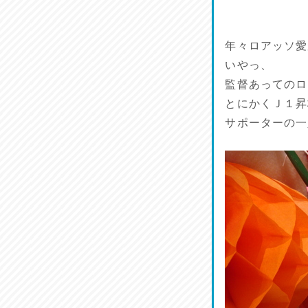
馬肉料理 桜馬亭
2026/07/24
年々ロアッソ愛
ラジてん通信♪
いやっ、
2026/07/23
監督あってのロ
とにかくＪ１昇
麺喰い熊本！
サポーターの一
2026/07/22
揚肴♪
2026/07/21
魚肴♪
2026/07/20
菜肴♪
2026/07/19