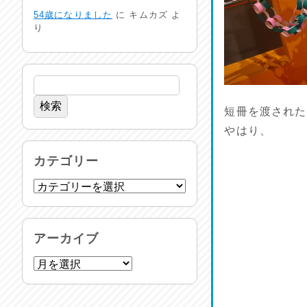
24時間体制
54歳になりました
に
キムカズ
よ
2026/07/30
り
命を守る行動を…
2026/07/29
土用丑の日♪
短冊を渡された
2026/07/28
やはり、
反省会♪
カテゴリー
2026/07/27
呑めや喋れや！
2026/07/26
アーカイブ
リスナーの集い！
2026/07/25