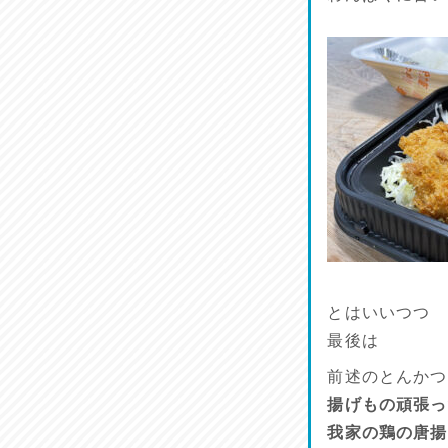
鱧(はも)♪
2026/07/13
麺喰い熊本！
2026/07/12
品定め♪
2026/07/11
麺家しゅう
2026/07/10
とはいいつつ
最後は
前述のとんかつ
揚げもの頑張っ
我家の鶏の唐揚