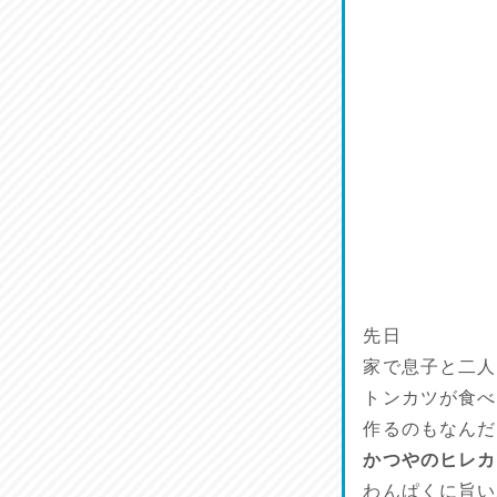
菜肴♪
2026/07/19
ワルモン！！！
2026/07/18
割烹居酒家 写楽
2026/07/17
ラジてん通信♪
2026/07/16
先日
番外編
家で息子と二人
2026/07/15
トンカツが食べ
作るのもなんだ
旨肴♪
2026/07/14
かつやのヒレカ
わんぱくに旨い