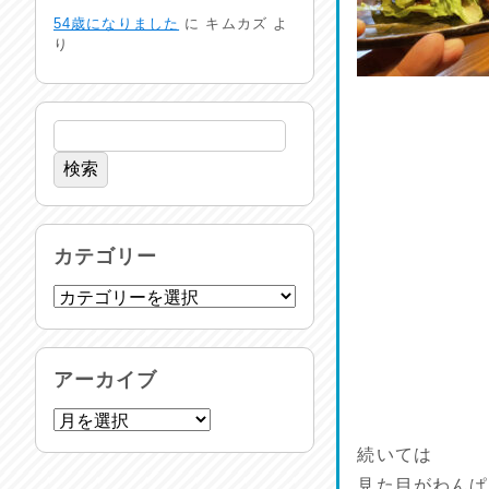
生活支援情報
54歳になりました
に
キムカズ
よ
2026/07/31
り
24時間体制
2026/07/30
命を守る行動を…
2026/07/29
土用丑の日♪
カテゴリー
2026/07/28
反省会♪
2026/07/27
アーカイブ
呑めや喋れや！
2026/07/26
続いては
見た目がわんぱ