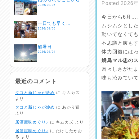
Posted
2026
2026/08/06
今日から6月…
一日でも早く…
ムシムシとした
2026/08/05
動いてなくても
不思議と腹もす
酷暑日
体力回復にはわ
2026/08/04
焼鳥マル忠のス
肉々しさがたま
明日で一週間
2026/08/03
味も沁みていて
最近のコメント
タコと新じゃが炒め
に
キムカズ
熱中症注意
より
2026/08/02
タコと新じゃが炒め
に
あかり猫
より
非常時には…
居酒屋味めぐり♪
に
キムカズ
より
2026/08/01
居酒屋味めぐり♪
に
たけしたかお
る
より