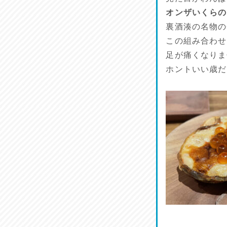
リスナーの集い！
オンザいくらの
2026/07/25
裏酒湊の名物の
この組み合わせ
馬肉料理 桜馬亭
2026/07/24
足が痛くなりま
ホントいい歳だ
ラジてん通信♪
2026/07/23
麺喰い熊本！
2026/07/22
揚肴♪
2026/07/21
魚肴♪
2026/07/20