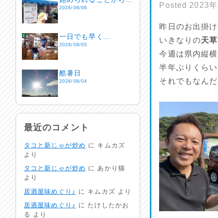
Posted
2023
2026/08/06
昨日のお出掛け
一日でも早く…
いきなりの
天草
2026/08/05
今週は県内縦横
半年ぶりくらい
酷暑日
それでもなんだ
2026/08/04
明日で一週間
2026/08/03
最近のコメント
タコと新じゃが炒め
に
キムカズ
熱中症注意
より
2026/08/02
タコと新じゃが炒め
に
あかり猫
より
非常時には…
居酒屋味めぐり♪
に
キムカズ
より
2026/08/01
居酒屋味めぐり♪
に
たけしたかお
る
より