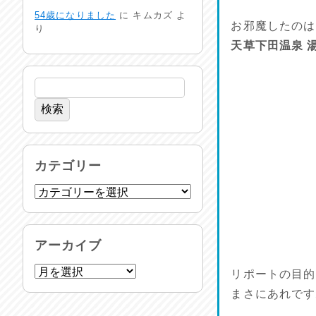
生活支援情報
54歳になりました
に
キムカズ
よ
2026/07/31
お邪魔したのは
り
天草下田温泉 
24時間体制
2026/07/30
命を守る行動を…
2026/07/29
土用丑の日♪
カテゴリー
2026/07/28
反省会♪
2026/07/27
アーカイブ
呑めや喋れや！
リポートの目的
2026/07/26
まさにあれです