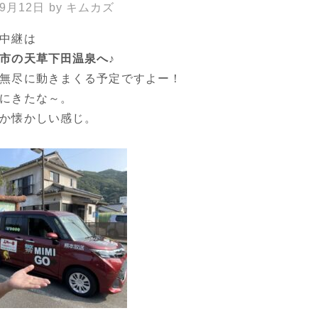
年9月12日
by
キムカズ
中継は
市の天草下田温泉へ♪
無尽に動きまくる予定ですよー！
にきたな～。
か懐かしい感じ。