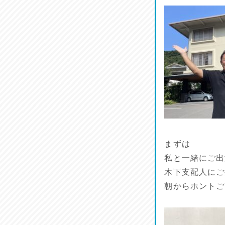
リスナーの集い！
2026/07/25
馬肉料理 桜馬亭
2026/07/24
ラジてん通信♪
2026/07/23
麺喰い熊本！
2026/07/22
まずは
揚肴♪
私と一緒にご出
2026/07/21
木下支配人にご
朝からホントご
魚肴♪
2026/07/20