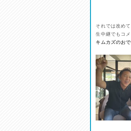
鱧(はも)♪
2026/07/13
それでは改めて
麺喰い熊本！
2026/07/12
生中継でもコメ
キムカズのおで
品定め♪
2026/07/11
麺家しゅう
2026/07/10