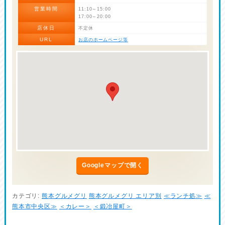
営業時間
11:10～15:00
17:00～20:00
店休日
不定休
URL
お店のホームページ等
Googleマップで開く
カテゴリ:
熊本グルメグリ
熊本グルメグリ エリア別
≪ランチ処≫
≪
熊本市中央区≫
＜カレー＞
＜鍛冶屋町＞