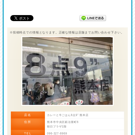
※投稿時点での情報となります。正確な情報は店舗までお問い合わせ下さい。
店名
カレーと牛ごはん8点9” 熊本店
住所
熊本市中央区鍛冶屋町6
朝日プラザ1階
TEL
096-327-8969