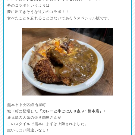
夢のコラボというよりは
夢に出てきそうな迫力のコラボ！！
食べたことを忘れることはないであろうスペシャル版です。
熊本市中央区鍛冶屋町
城下町に登場した
『カレーと牛ごはん８点９” 熊本店』
♪
鹿児島の人気の焼き肉屋さんが
このスタイルで熊本にまずは上陸されました。
腹いっぱい間違いなし！