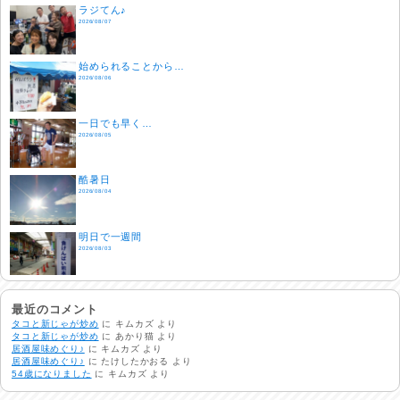
ラジてん♪
2026/08/07
始められることから…
2026/08/06
一日でも早く…
2026/08/05
酷暑日
2026/08/04
明日で一週間
2026/08/03
熱中症注意
2026/08/02
最近のコメント
タコと新じゃが炒め
に
キムカズ
より
タコと新じゃが炒め
に
あかり猫
より
居酒屋味めぐり♪
に
キムカズ
より
非常時には…
居酒屋味めぐり♪
に
たけしたかおる
より
2026/08/01
54歳になりました
に
キムカズ
より