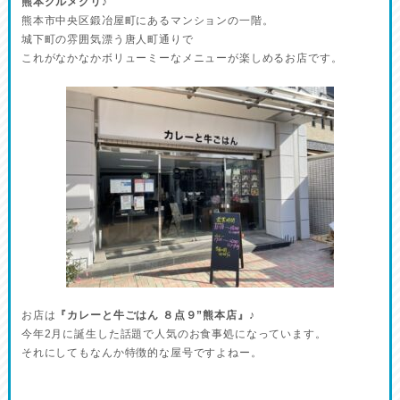
熊本グルメグリ♪
熊本市中央区鍛冶屋町にあるマンションの一階。
城下町の雰囲気漂う唐人町通りで
これがなかなかボリューミーなメニューが楽しめるお店です。
お店は
『カレーと牛ごはん ８点９”熊本店』
♪
今年2月に誕生した話題で人気のお食事処になっています。
それにしてもなんか特徴的な屋号ですよねー。