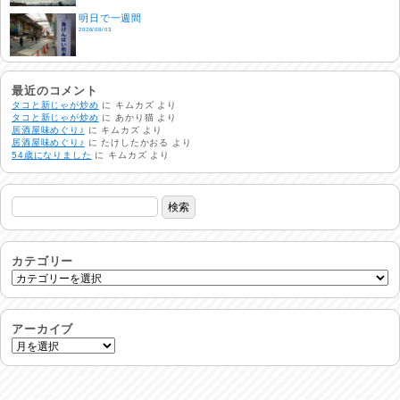
明日で一週間
2026/08/03
熱中症注意
2026/08/02
最近のコメント
タコと新じゃが炒め
に
キムカズ
より
タコと新じゃが炒め
に
あかり猫
より
居酒屋味めぐり♪
に
キムカズ
より
非常時には…
居酒屋味めぐり♪
に
たけしたかおる
より
2026/08/01
54歳になりました
に
キムカズ
より
生活支援情報
2026/07/31
24時間体制
2026/07/30
カテゴリー
命を守る行動を…
2026/07/29
アーカイブ
土用丑の日♪
2026/07/28