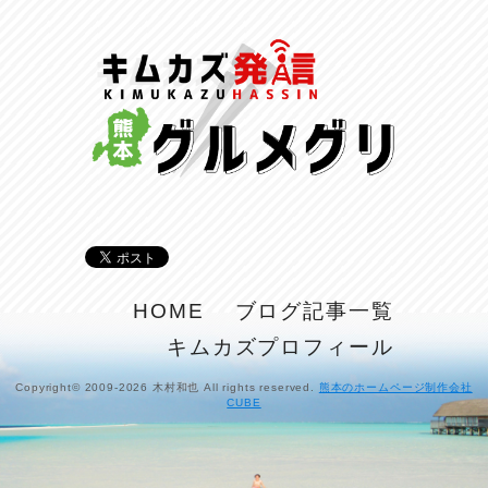
反省会♪
2026/07/27
呑めや喋れや！
2026/07/26
リスナーの集い！
2026/07/25
馬肉料理 桜馬亭
2026/07/24
ラジてん通信♪
HOME
ブログ記事一覧
2026/07/23
キムカズプロフィール
麺喰い熊本！
2026/07/22
Copyright© 2009-2026 木村和也 All rights reserved.
熊本のホームページ制作会社
CUBE
揚肴♪
2026/07/21