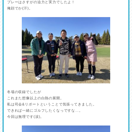
プレーはさすがの迫力と実力でしたよ！
俺顔でか(汗)。
冬場の収録でしたが
これまた想像以上の白熱の展開。
私は司会&リポートということで気張ってきました。
できれば一緒にゴルフしたくなっですな…。
今回は無理です(涙)。