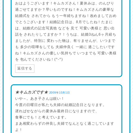
おはようございます！キムカズさん！夏休みは、のんびり
過ごせてますか？早いものですね！キムカズさんの豪華な
結婚式を されてから もう一年経ちますね！改めましておめ
でとうございます！結婚記念日は、8月でしたね！たまに
は、結婚式の記念写真他 などを 見て 可愛い奥様と 思い出
話を されたりしてますか？！うちは、結婚3ねん6ヶ月経ち
ましたが、特別に 変わった物は、有りませんが、いつまで
も 多少の喧嘩をしても 夫婦仲良く 一緒に 過ごしたいです
ね！キムカズさんの優しい気持ちで いつまでも 可愛い奥様
を 包んでくださいね！(^-^)
返信する
★キムカズです★
2009年10月1日
いや～。あき子さんは鋭い！
今度の日曜日が私たち夫婦の結婚記念日となります。
遅ればせながらの夏休み最終日になりますので、
食事にでも！と考えています。
まあ相変わらずの仲良し夫婦でなんとなく過ごしています
よ！