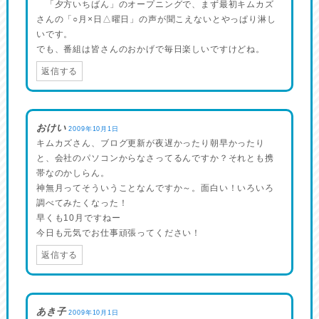
「夕方いちばん」のオープニングで、まず最初キムカズ
さんの「○月×日△曜日」の声が聞こえないとやっぱり淋し
いです。
でも、番組は皆さんのおかげで毎日楽しいですけどね。
返信する
おけい
2009年10月1日
キムカズさん、ブログ更新が夜遅かったり朝早かったり
と、会社のパソコンからなさってるんですか？それとも携
帯なのかしらん。
神無月ってそういうことなんですか～。面白い！いろいろ
調べてみたくなった！
早くも10月ですねー
今日も元気でお仕事頑張ってください！
返信する
あき子
2009年10月1日