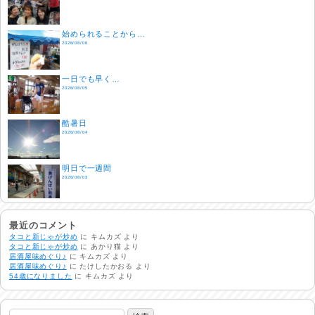
始められることから…
2026/08/06
一日でも早く…
2026/08/05
酷暑日
2026/08/04
明日で一週間
2026/08/03
熱中症注意
2026/08/02
最近のコメント
タコと新じゃが炒め
に
キムカズ
より
タコと新じゃが炒め
に
あかり猫
より
居酒屋味めぐり♪
に
キムカズ
より
非常時には…
居酒屋味めぐり♪
に
たけしたかおる
より
2026/08/01
54歳になりました
に
キムカズ
より
生活支援情報
2026/07/31