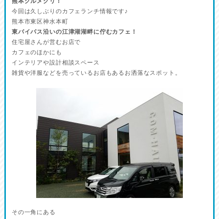
熊本グルメグリ！
今回は久しぶりのカフェランチ情報です♪
熊本市東区神水本町
東バイパス沿いの江津湖湖畔に佇むカフェ！
住宅屋さんが営むお店で
カフェのほかにも
インテリアや設計相談スペース
雑貨や洋服などを売っているお店もあるお洒落なスポット。
その一角にある