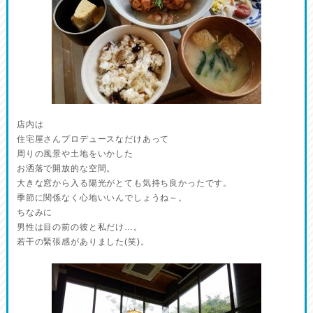
店内は
住宅屋さんプロデュースなだけあって
周りの風景や土地をいかした
お洒落で開放的な空間。
大きな窓から入る陽光がとても気持ち良かったです。
季節に関係なく心地いいんでしょうね～。
ちなみに
男性は目の前の彼と私だけ…。
若干の緊張感がありました(笑)。