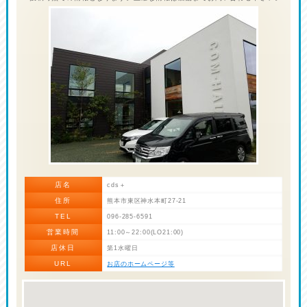
店名
cds＋
住所
熊本市東区神水本町27-21
TEL
096-285-6591
営業時間
11:00～22:00(LO21:00)
店休日
第1水曜日
URL
お店のホームページ等