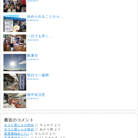
2026/08/07
始められることから…
2026/08/06
一日でも早く…
2026/08/05
酷暑日
2026/08/04
明日で一週間
2026/08/03
熱中症注意
2026/08/02
非常時には…
2026/08/01
最近のコメント
タコと新じゃが炒め
に
キムカズ
より
タコと新じゃが炒め
に
あかり猫
より
居酒屋味めぐり♪
に
キムカズ
より
生活支援情報
居酒屋味めぐり♪
に
たけしたかおる
より
2026/07/31