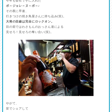
今年も会社で手に入れた
ボ～ジョレ～ヌ～ボ～♪
その夜に早速、
行きつけの焼き鳥屋さんに持ち込み(笑)。
大将の目線は完全にロックオン。
目の前ではわさもんのおっさん達による
見せろ！見せろの奪い合い(笑)。
やがて、
皆でシェアして