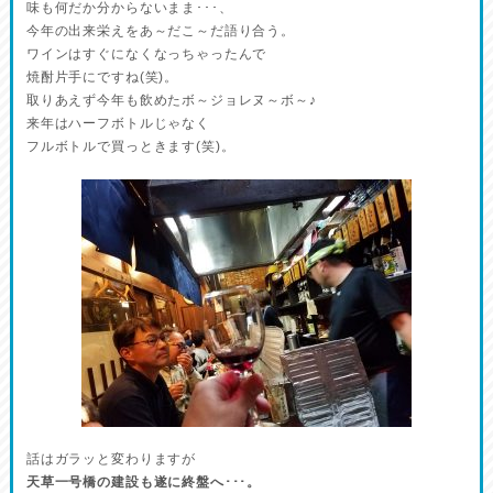
味も何だか分からないまま･･･、
今年の出来栄えをあ～だこ～だ語り合う。
ワインはすぐになくなっちゃったんで
焼酎片手にですね(笑)。
取りあえず今年も飲めたボ～ジョレヌ～ボ～♪
来年はハーフボトルじゃなく
フルボトルで買っときます(笑)。
話はガラッと変わりますが
天草一号橋の建設も遂に終盤へ･･･。