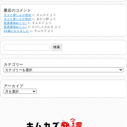
生活支援情報
2026/07/31
最近のコメント
タコと新じゃが炒め
に
キムカズ
より
タコと新じゃが炒め
に
あかり猫
より
居酒屋味めぐり♪
に
キムカズ
より
24時間体制
居酒屋味めぐり♪
に
たけしたかおる
より
2026/07/30
54歳になりました
に
キムカズ
より
命を守る行動を…
2026/07/29
土用丑の日♪
2026/07/28
カテゴリー
反省会♪
2026/07/27
アーカイブ
呑めや喋れや！
2026/07/26
リスナーの集い！
2026/07/25