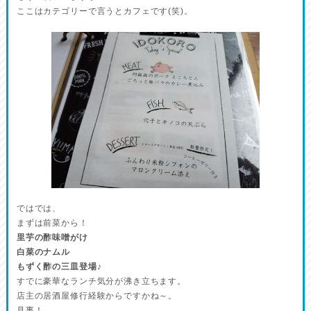
ここはカテゴリーで言うとカフェです(笑)。
ではでは、
まずは前菜から！
里芋の酢味噌がけ
白菜のナムル
もずく酢の三皿登場♪
すでに豪華なランチ気分が沸き立ちます。
店主の居酒屋修行経験からですかね～。
見事！