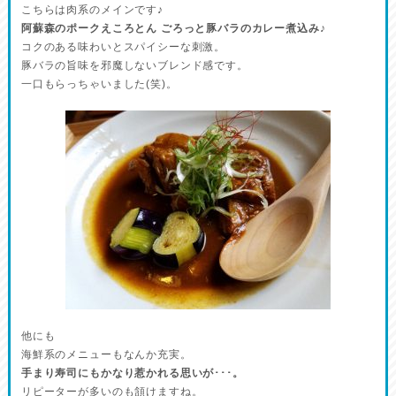
こちらは肉系のメインです♪
阿蘇森のポークえころとん ごろっと豚バラのカレー煮込み♪
コクのある味わいとスパイシーな刺激。
豚バラの旨味を邪魔しないブレンド感です。
一口もらっちゃいました(笑)。
他にも
海鮮系のメニューもなんか充実。
手まり寿司にもかなり惹かれる思いが･･･。
リピーターが多いのも頷けますね。