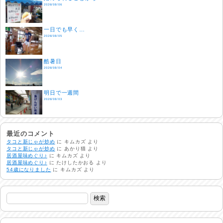
2026/08/06
一日でも早く…
2026/08/05
酷暑日
2026/08/04
明日で一週間
2026/08/03
熱中症注意
2026/08/02
最近のコメント
タコと新じゃが炒め
に
キムカズ
より
タコと新じゃが炒め
に
あかり猫
より
居酒屋味めぐり♪
に
キムカズ
より
非常時には…
居酒屋味めぐり♪
に
たけしたかおる
より
2026/08/01
54歳になりました
に
キムカズ
より
生活支援情報
2026/07/31
24時間体制