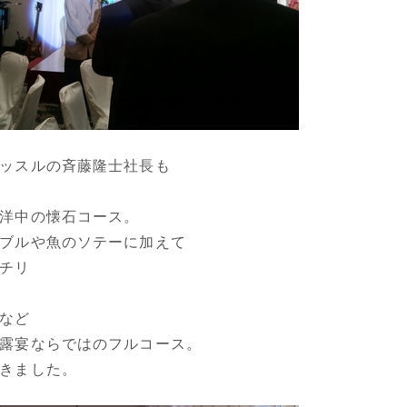
ッスルの斉藤隆士社長も
洋中の懐石コース。
ブルや魚のソテーに加えて
チリ
など
露宴ならではのフルコース。
きました。