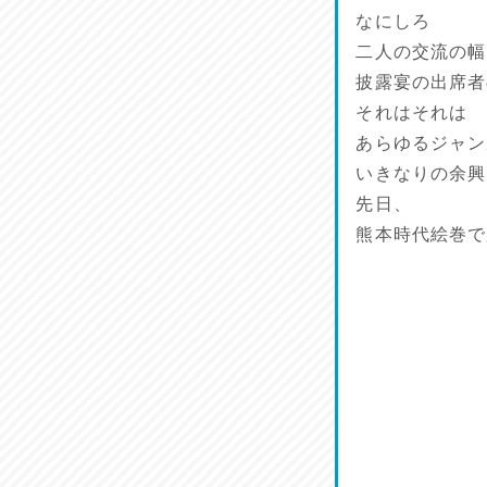
馬肉料理 桜馬亭
なにしろ
2026/07/24
二人の交流の幅
披露宴の出席者
ラジてん通信♪
それはそれは
2026/07/23
あらゆるジャン
いきなりの余興
麺喰い熊本！
2026/07/22
先日、
熊本時代絵巻で
揚肴♪
2026/07/21
魚肴♪
2026/07/20
菜肴♪
2026/07/19