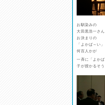
麺喰い熊本！
2026/07/12
品定め♪
お馴染みの
2026/07/11
大田黒浩一さん
お決まりの
麺家しゅう
「よかば～い」
2026/07/10
何百人かが
ラジてん通信♪
一斉に「よかば
2026/07/09
子が授かるそう