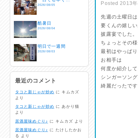
Posted
2013
2026/08/05
先週の土曜日は
酷暑日
要くんの嬉しい
2026/08/04
披露宴でした。
ちょっとその様
明日で一週間
最初はやっぱり
2026/08/03
お相手は
何度か紹介して
熱中症注意
2026/08/02
シンガーソング
最近のコメント
綺麗だったです
タコと新じゃが炒め
に
キムカズ
非常時には…
より
2026/08/01
タコと新じゃが炒め
に
あかり猫
より
生活支援情報
居酒屋味めぐり♪
に
キムカズ
より
2026/07/31
居酒屋味めぐり♪
に
たけしたかお
る
より