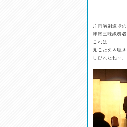
ワルモン！！！
2026/07/18
割烹居酒家 写楽
片岡演劇道場の
2026/07/17
津軽三味線奏者
これは
ラジてん通信♪
見ごたえ＆聴き
2026/07/16
しびれたね～。
番外編
2026/07/15
旨肴♪
2026/07/14
鱧(はも)♪
2026/07/13