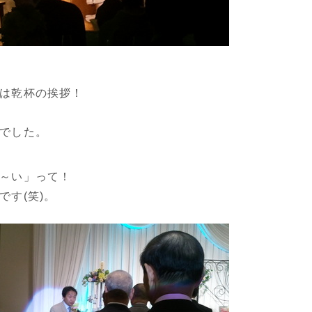
は乾杯の挨拶！
でした。
～い」って！
です(笑)。