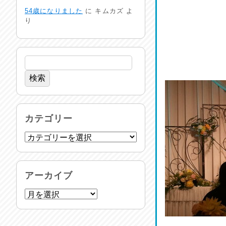
24時間体制
54歳になりました
に
キムカズ
よ
2026/07/30
り
命を守る行動を…
2026/07/29
土用丑の日♪
2026/07/28
反省会♪
カテゴリー
2026/07/27
呑めや喋れや！
2026/07/26
アーカイブ
リスナーの集い！
2026/07/25