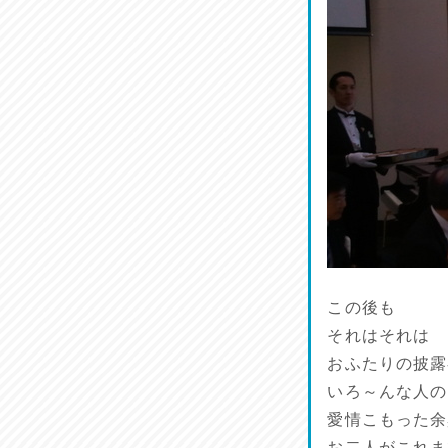
この後も
それはそれは
おふたりの披露
いろ～んな人の
愛情こもった余
お二人がこれま