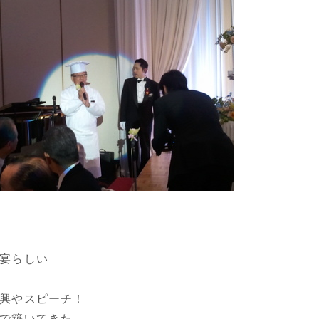
宴らしい
興やスピーチ！
で築いてきた