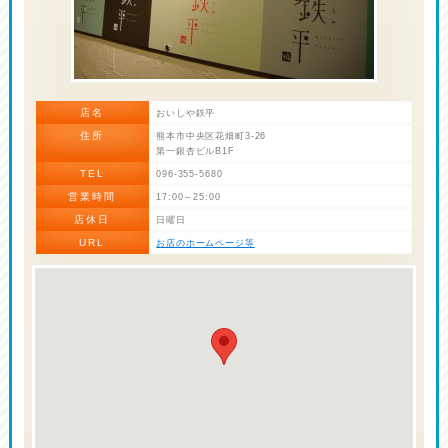
店名
おいしや鉄平
住所
熊本市中央区花畑町3-26
第一銀杏ビルB1F
TEL
096-355-5680
営業時間
17:00～25:00
店休日
日曜日
URL
お店のホームページ等