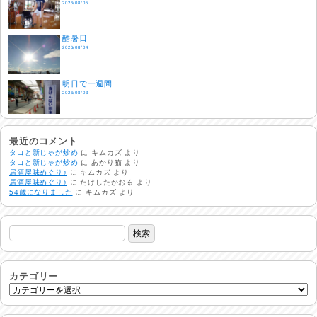
2026/08/05
酷暑日
2026/08/04
明日で一週間
2026/08/03
熱中症注意
2026/08/02
最近のコメント
タコと新じゃが炒め
に
キムカズ
より
タコと新じゃが炒め
に
あかり猫
より
居酒屋味めぐり♪
に
キムカズ
より
非常時には…
居酒屋味めぐり♪
に
たけしたかおる
より
2026/08/01
54歳になりました
に
キムカズ
より
生活支援情報
2026/07/31
24時間体制
2026/07/30
カテゴリー
命を守る行動を…
2026/07/29