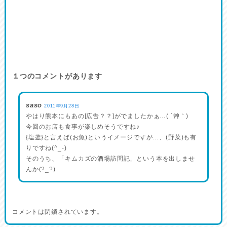
１つのコメントがあります
saso
2011年9月28日
やはり熊本にもあの[広告？？]がでましたかぁ…( ´艸｀)
今回のお店も食事が楽しめそうですね♪
{塩釜}と言えば(お魚)というイメージですが…、(野菜)も有
りですね(^_-)
そのうち、「キムカズの酒場訪問記」という本を出しませ
んか(?_?)
コメントは閉鎖されています。