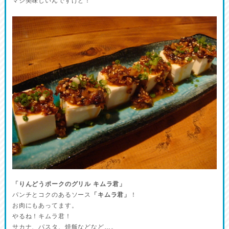
マジ美味しいんですけど！
「りんどうポークのグリル キムラ君」
パンチとコクのあるソース
「キムラ君」
！
お肉にもあってます。
やるね！キムラ君！
サカナ、パスタ、焼飯などなど…。