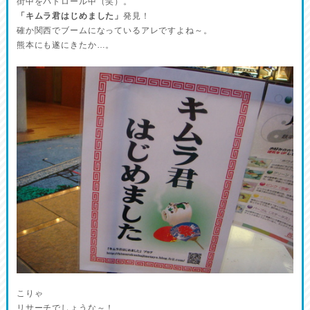
街中をパトロール中（笑）。
「キムラ君はじめました」
発見！
確か関西でブームになっているアレですよね～。
熊本にも遂にきたか…。
こりゃ
リサーチでしょうな～！