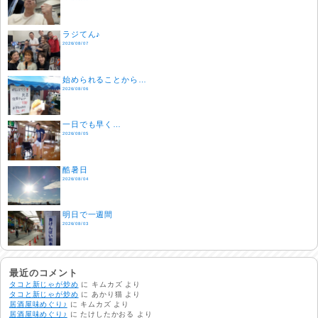
ラジてん♪
2026/08/07
始められることから…
2026/08/06
一日でも早く…
2026/08/05
酷暑日
2026/08/04
明日で一週間
2026/08/03
熱中症注意
2026/08/02
最近のコメント
タコと新じゃが炒め
に
キムカズ
より
タコと新じゃが炒め
に
あかり猫
より
居酒屋味めぐり♪
に
キムカズ
より
非常時には…
居酒屋味めぐり♪
に
たけしたかおる
より
2026/08/01