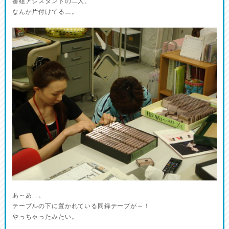
番組アシスタントの二人。
なんか片付けてる…。
あ～あ…。
テーブルの下に置かれている同録テープが～！
やっちゃったみたい。