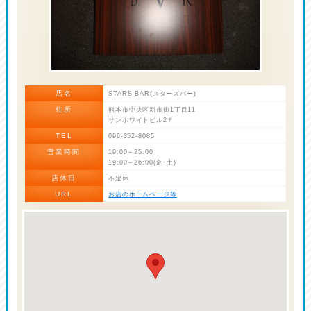
店名
STARS BAR(スターズバー)
住所
熊本市中央区新市街1丁目11
サンホワイトビル2Ｆ
TEL
096-352-8085
営業時間
19:00～25:00
19:00～26:00(金･土)
店休日
不定休
URL
お店のホームページ等