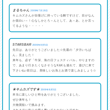
まるちゃん
2009年7月19日
キムカズさんが自慢げに持っている鯛ですけど、目がなん
か面白い～！心なしかとろ～んとして、あ～あ、とか言っ
てるような・・・・・
STARSBAR
2009年8月5日
先日は、ありがとうございました☆先週の「夕方いちば
ん」見ました！
来年も、必ず「牛深、海の日フェスティバル」やりますの
で、あまり行きたくなさそうなK&Kも連れて、遊びに来て
下さいね♪前日は、美味しいお魚とお酒で楽しみましょう☆
★キムカズです★
2009年8月5日
本当に楽しいひと時をありがとうございました。
ぜひ来年も！
大物賞狙いで挑みます。