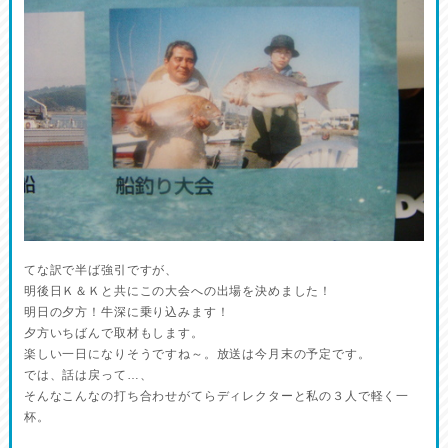
てな訳で半ば強引ですが、
明後日Ｋ＆Ｋと共にこの大会への出場を決めました！
明日の夕方！牛深に乗り込みます！
夕方いちばんで取材もします。
楽しい一日になりそうですね～。放送は今月末の予定です。
では、話は戻って…、
そんなこんなの打ち合わせがてらディレクターと私の３人で軽く一
杯。