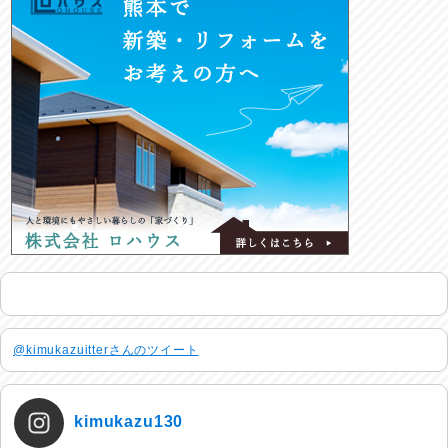
@kimukazuitterさんのツイート
kimukazu130