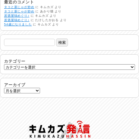
2026/08/03
最近のコメント
タコと新じゃが炒め
に
キムカズ
より
タコと新じゃが炒め
に
あかり猫
より
居酒屋味めぐり♪
に
キムカズ
より
熱中症注意
居酒屋味めぐり♪
に
たけしたかおる
より
2026/08/02
54歳になりました
に
キムカズ
より
非常時には…
2026/08/01
生活支援情報
2026/07/31
カテゴリー
24時間体制
2026/07/30
アーカイブ
命を守る行動を…
2026/07/29
土用丑の日♪
2026/07/28
反省会♪
2026/07/27