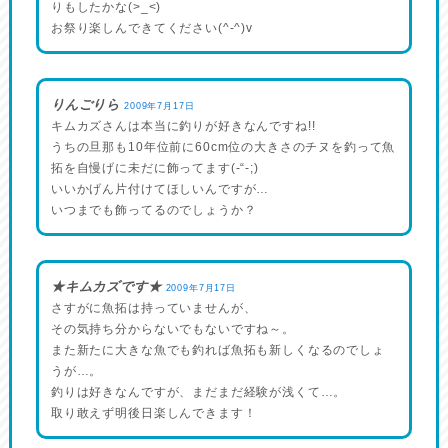
りもしたかな(>_<)
お祭り楽しんできてください(^-^)v
りんごりら
2009年7月17日
キムカズさんは本当に釣りが好きなんですね!!
うちの旦那も10年位前に60cm位の大きさのチヌを釣って魚
拓を自慢げに未だに飾ってます(-“-;)
いいかげん片付けてほしいんですが…
いつまでも飾ってるのでしょうか？
★キムカズです★
2009年7月17日
さすがに魚拓は持っていませんが、
その気持ち分からないでもないですね～。
また新たに大きな魚でも釣れば魚拓も新しくなるのでしょ
うが…。
釣りは好きなんですが、まだまだ経験が浅くて…。
取り敢えず明後日楽しんできます！