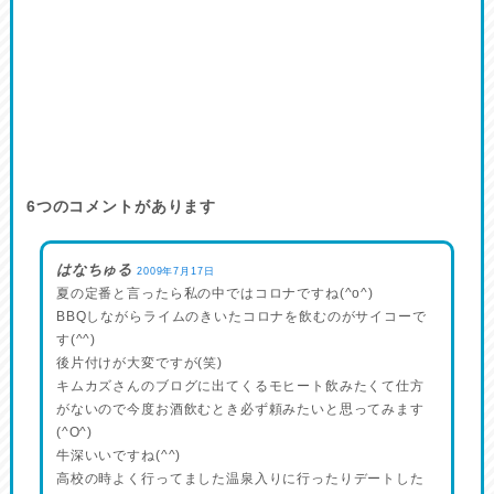
6
つのコメントがあります
はなちゅる
2009年7月17日
夏の定番と言ったら私の中ではコロナですね(^o^)
BBQしながらライムのきいたコロナを飲むのがサイコーで
す(^^)
後片付けが大変ですが(笑)
キムカズさんのブログに出てくるモヒート飲みたくて仕方
がないので今度お酒飲むとき必ず頼みたいと思ってみます
(^O^)
牛深いいですね(^^)
高校の時よく行ってました温泉入りに行ったりデートした