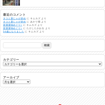
熱中症注意
2026/08/02
最近のコメント
タコと新じゃが炒め
に
キムカズ
より
タコと新じゃが炒め
に
あかり猫
より
居酒屋味めぐり♪
に
キムカズ
より
非常時には…
居酒屋味めぐり♪
に
たけしたかおる
より
2026/08/01
54歳になりました
に
キムカズ
より
生活支援情報
2026/07/31
24時間体制
2026/07/30
カテゴリー
命を守る行動を…
2026/07/29
アーカイブ
土用丑の日♪
2026/07/28
反省会♪
2026/07/27