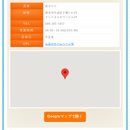
店名
炭ボウズ
住所
熊本市中央区下通1-4-23
クリスタルタワービル2F
TEL
096-245-7457
営業時間
18:00～24:00(LO23:30)
店休日
不定休
URL
お店のホームページ等
Googleマップで開く