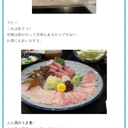
でた！
これは旨そう♪
石鯛は脂がのって甘味もあるからですねー。
お酒にもあいますな。
ニシ貝のうま煮♪