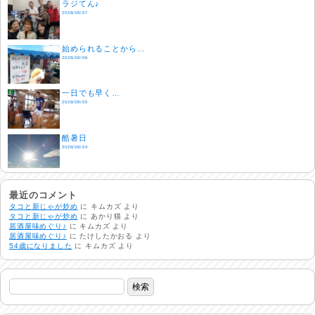
ラジてん♪
2026/08/07
始められることから…
2026/08/06
一日でも早く…
2026/08/05
酷暑日
2026/08/04
明日で一週間
2026/08/03
最近のコメント
タコと新じゃが炒め
に
キムカズ
より
タコと新じゃが炒め
に
あかり猫
より
居酒屋味めぐり♪
に
キムカズ
より
熱中症注意
居酒屋味めぐり♪
に
たけしたかおる
より
2026/08/02
54歳になりました
に
キムカズ
より
非常時には…
2026/08/01