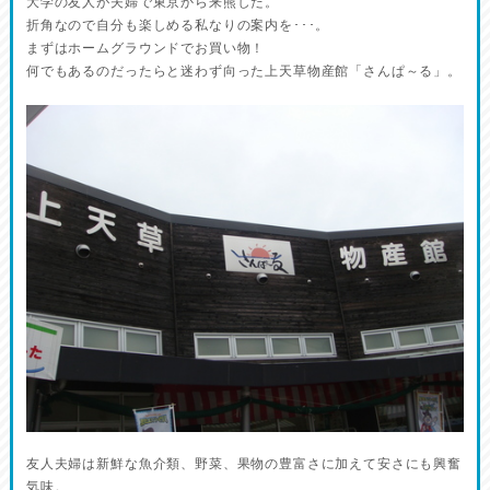
大学の友人が夫婦で東京から来熊した。
折角なので自分も楽しめる私なりの案内を･･･。
まずはホームグラウンドでお買い物！
何でもあるのだったらと迷わず向った上天草物産館「さんぱ～る」。
友人夫婦は新鮮な魚介類、野菜、果物の豊富さに加えて安さにも興奮
気味。