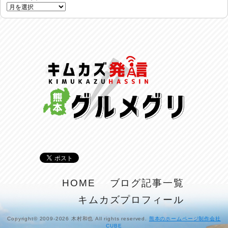
土用丑の日♪
2026/07/28
反省会♪
2026/07/27
呑めや喋れや！
2026/07/26
リスナーの集い！
2026/07/25
馬肉料理 桜馬亭
2026/07/24
ラジてん通信♪
HOME
ブログ記事一覧
2026/07/23
キムカズプロフィール
麺喰い熊本！
2026/07/22
Copyright© 2009-2026 木村和也 All rights reserved.
熊本のホームページ制作会社
CUBE