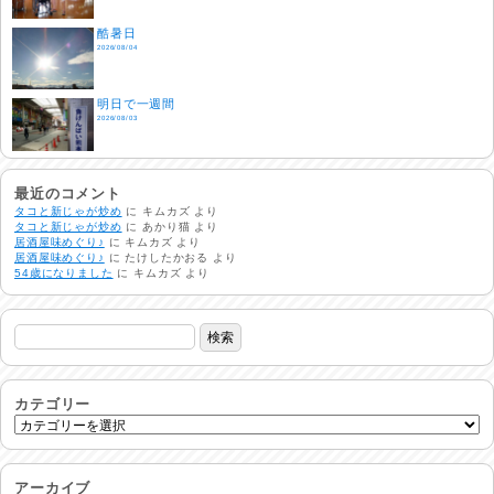
酷暑日
2026/08/04
明日で一週間
2026/08/03
熱中症注意
2026/08/02
最近のコメント
タコと新じゃが炒め
に
キムカズ
より
タコと新じゃが炒め
に
あかり猫
より
居酒屋味めぐり♪
に
キムカズ
より
非常時には…
居酒屋味めぐり♪
に
たけしたかおる
より
2026/08/01
54歳になりました
に
キムカズ
より
生活支援情報
2026/07/31
24時間体制
2026/07/30
カテゴリー
命を守る行動を…
2026/07/29
アーカイブ