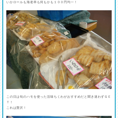
いかロールも海老串も何もかも１００円均一！
この日は旬のハモを使った活味ちくわがおすすめだと聞き迷わずＧＥ
Ｔ！
これは贅沢！