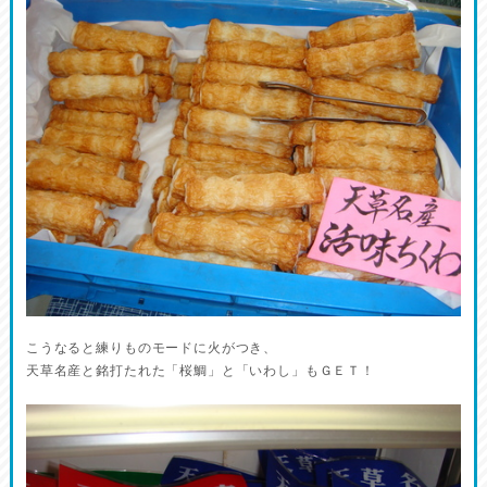
こうなると練りものモードに火がつき、
天草名産と銘打たれた「桜鯛」と「いわし」もＧＥＴ！