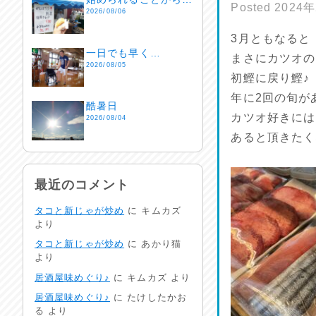
Posted
2024
2026/08/06
3月ともなると
一日でも早く…
まさにカツオの
2026/08/05
初鰹に戻り鰹♪
年に2回の旬が
酷暑日
カツオ好きには
2026/08/04
あると頂きたく
明日で一週間
2026/08/03
最近のコメント
タコと新じゃが炒め
に
キムカズ
熱中症注意
より
2026/08/02
タコと新じゃが炒め
に
あかり猫
より
非常時には…
居酒屋味めぐり♪
に
キムカズ
より
2026/08/01
居酒屋味めぐり♪
に
たけしたかお
る
より