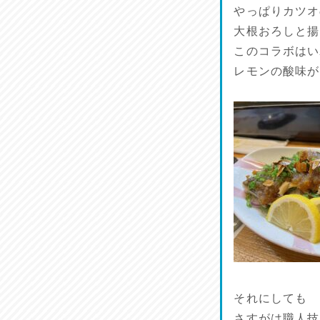
リスナーの集い！
やっぱりカツオ
2026/07/25
大根おろしと揚
このコラボはい
馬肉料理 桜馬亭
レモンの酸味が
2026/07/24
ラジてん通信♪
2026/07/23
麺喰い熊本！
2026/07/22
揚肴♪
2026/07/21
魚肴♪
2026/07/20
それにしても
さすがは職人技