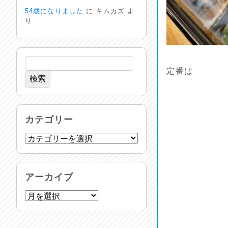
生活支援情報
54歳になりました
に
キムカズ
よ
2026/07/31
り
24時間体制
2026/07/30
定番は
命を守る行動を…
2026/07/29
土用丑の日♪
カテゴリー
2026/07/28
反省会♪
2026/07/27
アーカイブ
呑めや喋れや！
2026/07/26