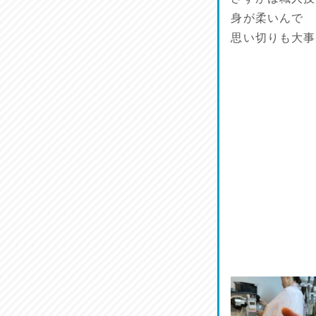
菜肴♪
身が柔いんで
2026/07/19
思い切りも大事
ワルモン！！！
2026/07/18
割烹居酒家 写楽
2026/07/17
ラジてん通信♪
2026/07/16
番外編
2026/07/15
旨肴♪
2026/07/14