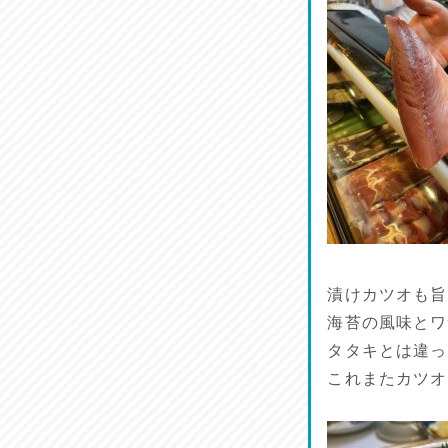
鱧(はも)♪
2026/07/13
麺喰い熊本！
2026/07/12
品定め♪
2026/07/11
麺家しゅう
2026/07/10
漬けカツオも旨
海苔の風味とワ
タタキとは違っ
これまたカツオ