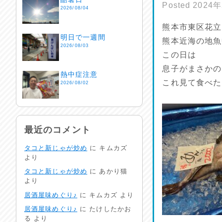
Posted
2024
2026/08/04
熊本市東区花立
明日で一週間
熊本近海の地魚
2026/08/03
この日は
息子がまさかの
熱中症注意
これ見て食べた
2026/08/02
非常時には…
2026/08/01
最近のコメント
タコと新じゃが炒め
に
キムカズ
生活支援情報
より
2026/07/31
タコと新じゃが炒め
に
あかり猫
より
24時間体制
居酒屋味めぐり♪
に
キムカズ
より
2026/07/30
居酒屋味めぐり♪
に
たけしたかお
る
より