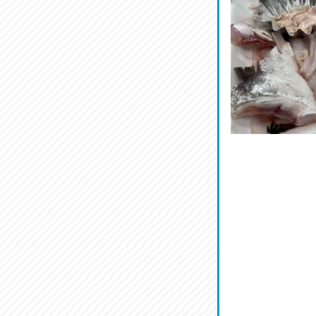
割烹居酒家 写楽
2026/07/17
ラジてん通信♪
2026/07/16
番外編
2026/07/15
旨肴♪
2026/07/14
鱧(はも)♪
2026/07/13
麺喰い熊本！
2026/07/12