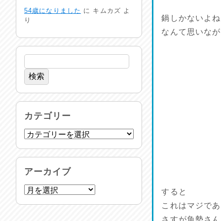
命を守る行動を…
54歳になりました
に
キムカズ
よ
2026/07/29
鍋しかないよね
り
なんて思いなが
土用丑の日♪
2026/07/28
反省会♪
2026/07/27
呑めや喋れや！
カテゴリー
2026/07/26
リスナーの集い！
2026/07/25
アーカイブ
馬肉料理 桜馬亭
すると
2026/07/24
これはマジであ
さすが魚勢さん