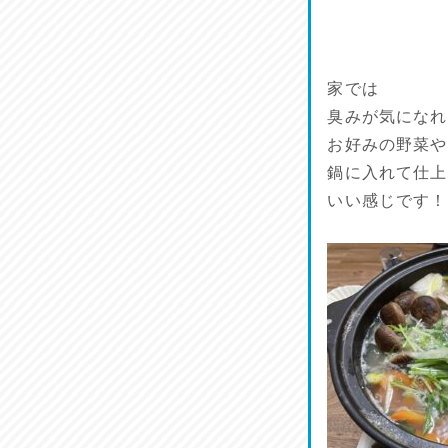
品定め♪
2026/07/11
家では
麺家しゅう
2026/07/10
臭みが気になれ
お好みの野菜や
ラジてん通信♪
鍋に入れて仕上
2026/07/09
いい感じです！
小鉢♪
2026/07/08