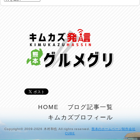
24時間体制
2026/07/30
命を守る行動を…
2026/07/29
土用丑の日♪
2026/07/28
反省会♪
2026/07/27
呑めや喋れや！
2026/07/26
リスナーの集い！
HOME
ブログ記事一覧
2026/07/25
キムカズプロフィール
馬肉料理 桜馬亭
2026/07/24
Copyright© 2009-2026 木村和也 All rights reserved.
熊本のホームページ制作会社
CUBE