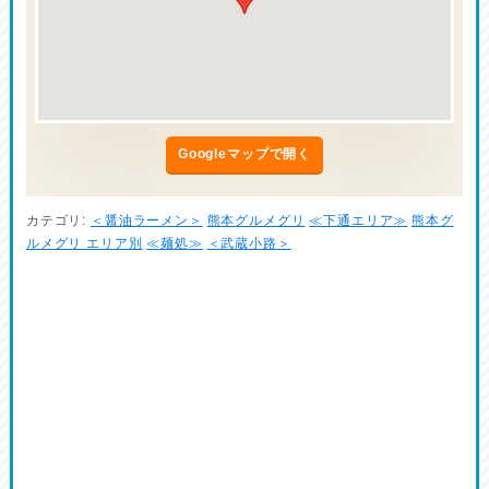
Googleマップで開く
カテゴリ:
＜醤油ラーメン＞
熊本グルメグリ
≪下通エリア≫
熊本グ
ルメグリ エリア別
≪麺処≫
＜武蔵小路＞