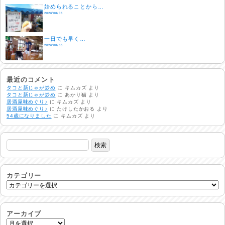
始められることから…
2026/08/06
一日でも早く…
2026/08/05
酷暑日
2026/08/04
最近のコメント
タコと新じゃが炒め
に
キムカズ
より
タコと新じゃが炒め
に
あかり猫
より
居酒屋味めぐり♪
に
キムカズ
より
明日で一週間
居酒屋味めぐり♪
に
たけしたかおる
より
2026/08/03
54歳になりました
に
キムカズ
より
熱中症注意
2026/08/02
非常時には…
2026/08/01
カテゴリー
生活支援情報
2026/07/31
アーカイブ