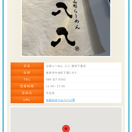
店名
山形らーめん 八八 熊本下通店
住所
熊本市中央区下通1-6-1
TEL
096-327-8343
営業時間
11:00～27:00
店休日
不定休
URL
お店のホームページ等