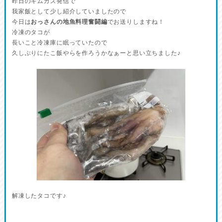
昨日のキムカズ発信で
我家飯として少し紹介していましたので
今日は
おっさんの地魚料理奮闘編
でお送りしますね！
冷凍のタコが
長いこと冷凍庫に眠っていたので
久しぶりにたこ飯やらを作ろうかなぁーと思い立ちました♪
解凍したタコです♪