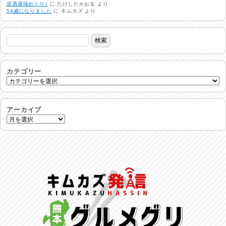
居酒屋味めぐり♪
に
たけしたかおる
より
2026/07/31
54歳になりました
に
キムカズ
より
24時間体制
2026/07/30
命を守る行動を…
2026/07/29
カテゴリー
土用丑の日♪
2026/07/28
アーカイブ
反省会♪
2026/07/27
呑めや喋れや！
2026/07/26
リスナーの集い！
2026/07/25
馬肉料理 桜馬亭