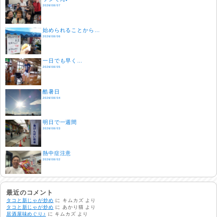
2026/08/07
始められることから…
2026/08/06
一日でも早く…
2026/08/05
酷暑日
2026/08/04
明日で一週間
2026/08/03
熱中症注意
2026/08/02
非常時には…
2026/08/01
最近のコメント
タコと新じゃが炒め
に
キムカズ
より
タコと新じゃが炒め
に
あかり猫
より
居酒屋味めぐり♪
に
キムカズ
より
生活支援情報