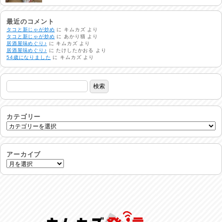
生活支援情報
2026/07/31
最近のコメント
タコと新じゃが炒め
に
キムカズ
より
タコと新じゃが炒め
に
あかり猫
より
居酒屋味めぐり♪
に
キムカズ
より
24時間体制
居酒屋味めぐり♪
に
たけしたかおる
より
2026/07/30
54歳になりました
に
キムカズ
より
命を守る行動を…
2026/07/29
土用丑の日♪
2026/07/28
カテゴリー
反省会♪
2026/07/27
アーカイブ
呑めや喋れや！
2026/07/26
リスナーの集い！
2026/07/25