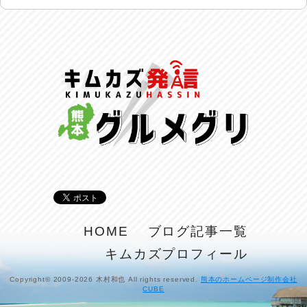
呑めや喋れや！
2026/07/26
リスナーの集い！
2026/07/25
馬肉料理 桜馬亭
2026/07/24
ラジてん通信♪
2026/07/23
麺喰い熊本！
2026/07/22
揚肴♪
HOME
ブログ記事一覧
2026/07/21
キムカズプロフィール
魚肴♪
2026/07/20
Copyright© 2009-2026 木村和也 All rights reserved.
熊本のホームページ制作会社
CUBE