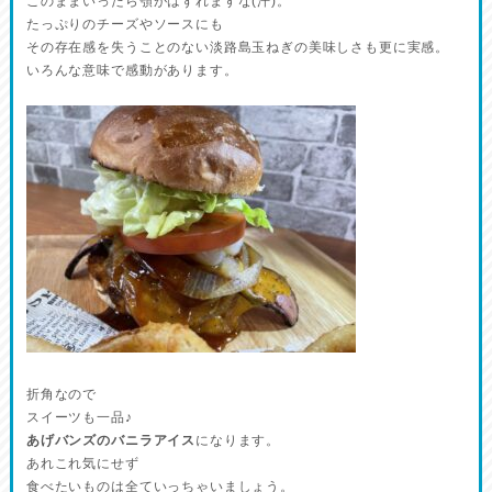
このままいったら顎がはずれますな(汗)。
たっぷりのチーズやソースにも
その存在感を失うことのない淡路島玉ねぎの美味しさも更に実感。
いろんな意味で感動があります。
折角なので
スイーツも一品♪
あげバンズのバニラアイス
になります。
あれこれ気にせず
食べたいものは全ていっちゃいましょう。