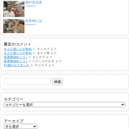
熱中症注意
2026/08/02
非常時には…
2026/08/01
生活支援情報
2026/07/31
最近のコメント
タコと新じゃが炒め
に
キムカズ
より
タコと新じゃが炒め
に
あかり猫
より
居酒屋味めぐり♪
に
キムカズ
より
24時間体制
居酒屋味めぐり♪
に
たけしたかおる
より
2026/07/30
54歳になりました
に
キムカズ
より
命を守る行動を…
2026/07/29
土用丑の日♪
2026/07/28
カテゴリー
反省会♪
2026/07/27
アーカイブ