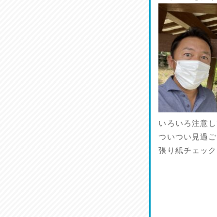
旨肴♪
2026/07/14
鱧(はも)♪
2026/07/13
麺喰い熊本！
2026/07/12
品定め♪
いろいろ注意し
2026/07/11
ついつい見過ご
張り紙チェック