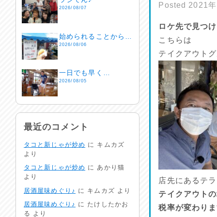
Posted
2021
2026/08/07
ロケ先で見つけ
始められることから…
こちらは
2026/08/06
テイクアウトグ
一日でも早く…
2026/08/05
酷暑日
2026/08/04
最近のコメント
タコと新じゃが炒め
に
キムカズ
明日で一週間
より
2026/08/03
タコと新じゃが炒め
に
あかり猫
より
店先にあるテラ
熱中症注意
居酒屋味めぐり♪
に
キムカズ
より
2026/08/02
テイクアウトの
居酒屋味めぐり♪
に
たけしたかお
税率が変わりま
る
より