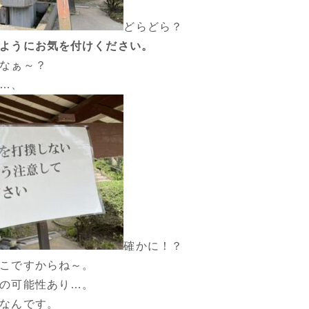
どらどら？
ようにお気を付けください。
なぁ～？
…、
確かに！？
こですからね～。
の可能性あり…。
なんです。