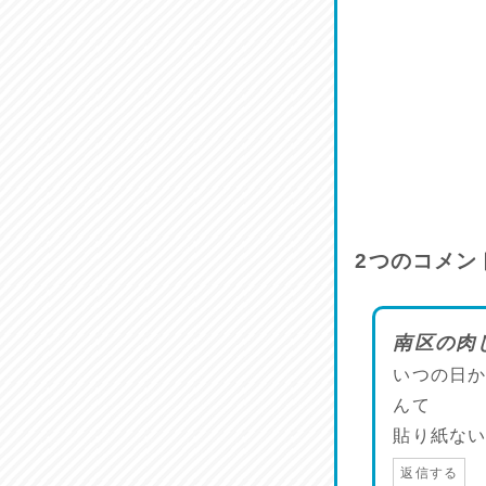
2
つのコメン
南区の肉
いつの日か
んて
貼り紙な
返信する