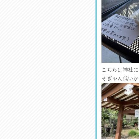
呑めや喋れや！
2026/07/26
リスナーの集い！
2026/07/25
馬肉料理 桜馬亭
2026/07/24
こちらは神社に
ラジてん通信♪
そぎゃん低いか
2026/07/23
麺喰い熊本！
2026/07/22
揚肴♪
2026/07/21