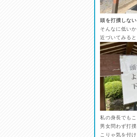
魚肴♪
2026/07/20
頭を打撲しない
菜肴♪
そんなに低いか
2026/07/19
近づいてみると
ワルモン！！！
2026/07/18
割烹居酒家 写楽
2026/07/17
ラジてん通信♪
2026/07/16
私の身長でもこ
番外編
2026/07/15
男女問わず打撲
こりゃ気を付け