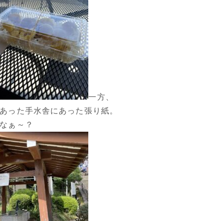
一方、
あった手水舎にあった張り紙。
なぁ～？