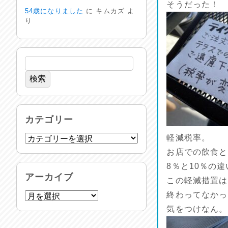
非常時には…
そうだった！
54歳になりました
に
キムカズ
よ
2026/08/01
り
生活支援情報
2026/07/31
24時間体制
2026/07/30
命を守る行動を…
カテゴリー
2026/07/29
軽減税率。
お店での飲食と
土用丑の日♪
8％と10％の
2026/07/28
アーカイブ
この軽減措置は
反省会♪
終わってなかっ
2026/07/27
気をつけなん。