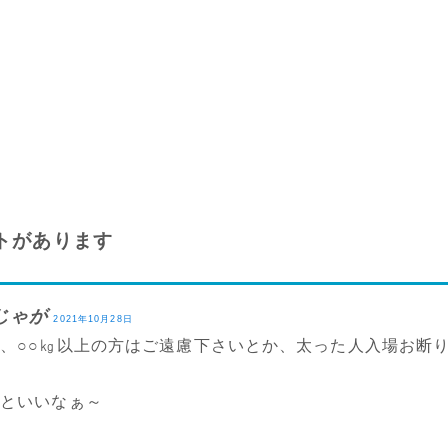
トがあります
じゃが
2021年10月28日
、○○㎏以上の方はご遠慮下さいとか、太った人入場お断
いといいなぁ～