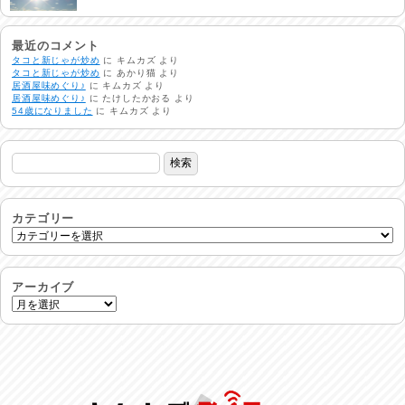
明日で一週間
2026/08/03
最近のコメント
タコと新じゃが炒め
に
キムカズ
より
タコと新じゃが炒め
に
あかり猫
より
居酒屋味めぐり♪
に
キムカズ
より
熱中症注意
居酒屋味めぐり♪
に
たけしたかおる
より
2026/08/02
54歳になりました
に
キムカズ
より
非常時には…
2026/08/01
生活支援情報
2026/07/31
カテゴリー
24時間体制
2026/07/30
アーカイブ
命を守る行動を…
2026/07/29
土用丑の日♪
2026/07/28