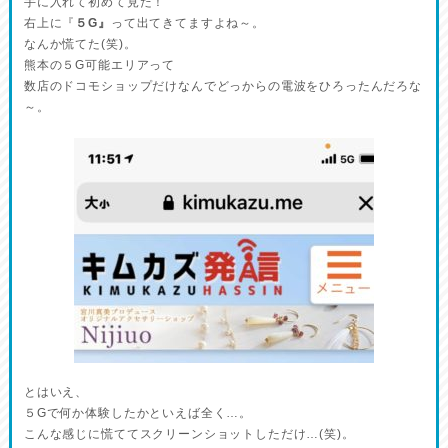
手に入れて初めて見た！
右上に『
５G』
って出てきてますよね～。
なんか慌てた(笑)。
熊本の５G可能エリアって
数店のドコモショップだけなんでどっからの電波をひろったんだろな
～。
とはいえ、
５Gで何か体験したかといえば全く…。
こんな感じに慌ててスクリーンショットしただけ…(笑)。