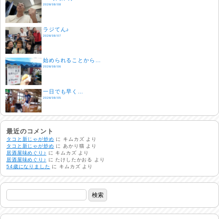
2026/08/08
ラジてん♪
2026/08/07
始められることから…
2026/08/06
一日でも早く…
2026/08/05
酷暑日
2026/08/04
最近のコメント
タコと新じゃが炒め
に
キムカズ
より
タコと新じゃが炒め
に
あかり猫
より
居酒屋味めぐり♪
に
キムカズ
より
明日で一週間
居酒屋味めぐり♪
に
たけしたかおる
より
2026/08/03
54歳になりました
に
キムカズ
より
熱中症注意
2026/08/02
非常時には…