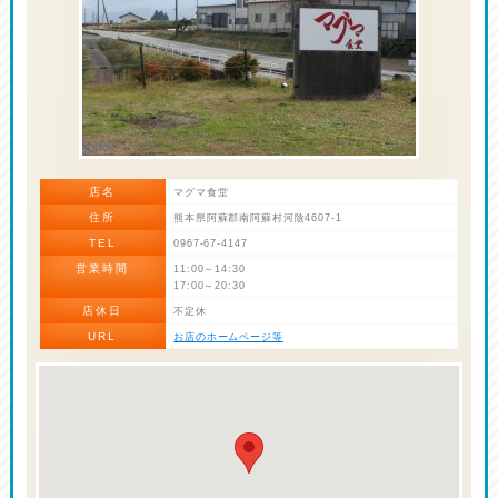
店名
マグマ食堂
住所
熊本県阿蘇郡南阿蘇村河陰4607-1
TEL
0967-67-4147
営業時間
11:00～14:30
17:00～20:30
店休日
不定休
URL
お店のホームページ等