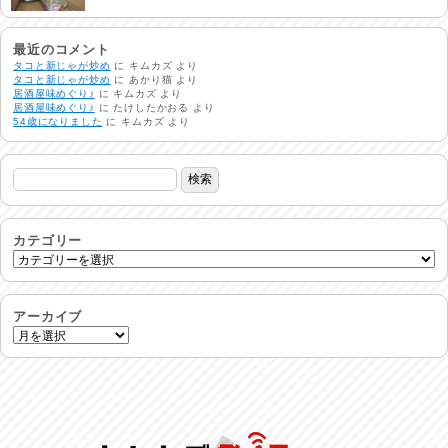
生活支援情報
2026/07/31
最近のコメント
タコと新じゃが炒め
に
キムカズ
より
タコと新じゃが炒め
に
あかり猫
より
居酒屋味めぐり♪
に
キムカズ
より
24時間体制
居酒屋味めぐり♪
に
たけしたかおる
より
2026/07/30
54歳になりました
に
キムカズ
より
命を守る行動を…
2026/07/29
土用丑の日♪
2026/07/28
カテゴリー
反省会♪
2026/07/27
アーカイブ
呑めや喋れや！
2026/07/26
リスナーの集い！
2026/07/25