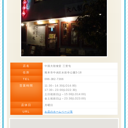
店名
中国大陸食堂 三里屯
住所
熊本市中央区水前寺公園3-18
TEL
096-382-7366
営業時間
11:30～14:30(LO14:00)
17:30～23:00(LO22:30)
土日祝前日は～15:00(LO14:00)
金土祝前日は～23:30(LO23:00)
店休日
月曜日
URL
お店のホームページ等