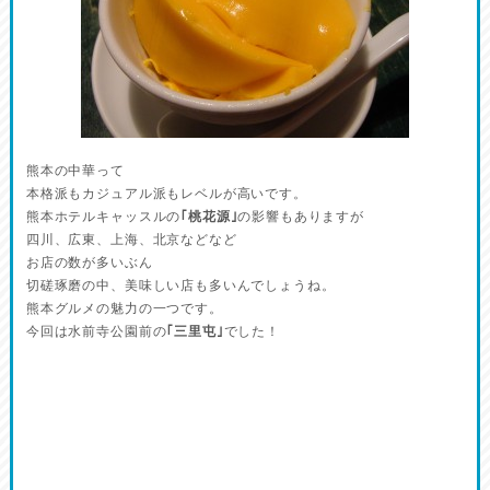
熊本の中華って
本格派もカジュアル派もレベルが高いです。
熊本ホテルキャッスルの
｢桃花源｣
の影響もありますが
四川、広東、上海、北京などなど
お店の数が多いぶん
切磋琢磨の中、美味しい店も多いんでしょうね。
熊本グルメの魅力の一つです。
今回は水前寺公園前の
｢三里屯｣
でした！