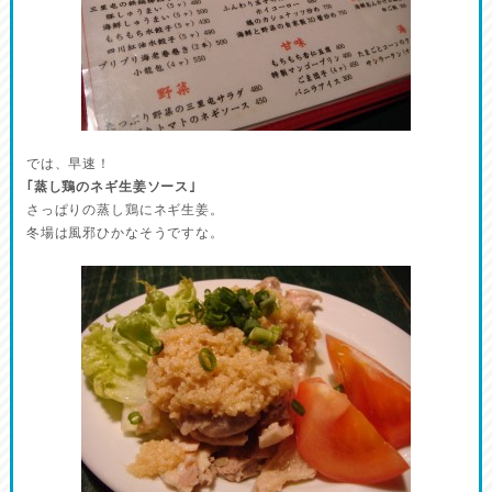
では、早速！
｢蒸し鶏のネギ生姜ソース｣
さっぱりの蒸し鶏にネギ生姜。
冬場は風邪ひかなそうですな。