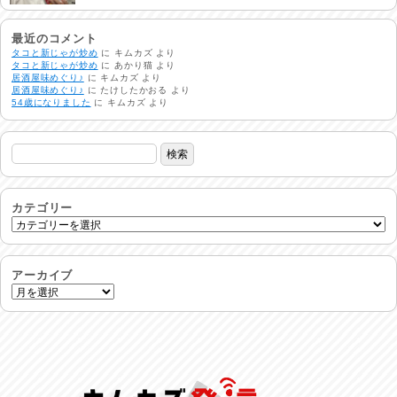
非常時には…
2026/08/01
最近のコメント
タコと新じゃが炒め
に
キムカズ
より
タコと新じゃが炒め
に
あかり猫
より
居酒屋味めぐり♪
に
キムカズ
より
生活支援情報
居酒屋味めぐり♪
に
たけしたかおる
より
2026/07/31
54歳になりました
に
キムカズ
より
24時間体制
2026/07/30
命を守る行動を…
2026/07/29
カテゴリー
土用丑の日♪
2026/07/28
アーカイブ
反省会♪
2026/07/27
呑めや喋れや！
2026/07/26