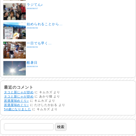
ラジてん♪
2026/08/07
始められることから…
2026/08/06
一日でも早く…
2026/08/05
酷暑日
2026/08/04
明日で一週間
2026/08/03
最近のコメント
タコと新じゃが炒め
に
キムカズ
より
タコと新じゃが炒め
に
あかり猫
より
居酒屋味めぐり♪
に
キムカズ
より
熱中症注意
居酒屋味めぐり♪
に
たけしたかおる
より
2026/08/02
54歳になりました
に
キムカズ
より
非常時には…
2026/08/01