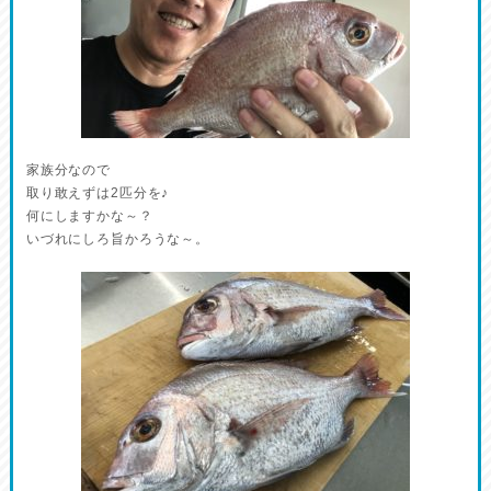
家族分なので
取り敢えずは2匹分を♪
何にしますかな～？
いづれにしろ旨かろうな～。