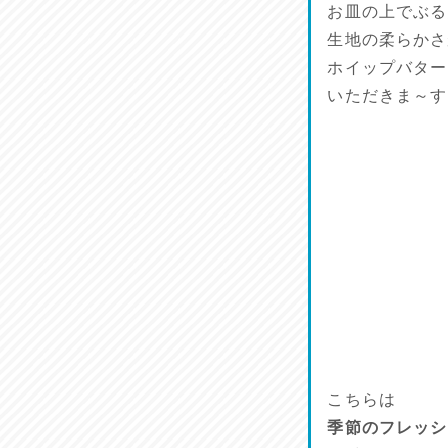
お皿の上でぶる
麺喰い熊本！
生地の柔らかさ
2026/07/12
ホイップバター
品定め♪
いただきま～す
2026/07/11
麺家しゅう
2026/07/10
ラジてん通信♪
2026/07/09
こちらは
季節のフレッシ