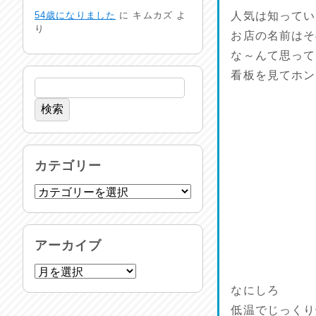
24時間体制
54歳になりました
に
キムカズ
よ
人気は知ってい
2026/07/30
り
お店の名前はそ
な～んて思って
命を守る行動を…
2026/07/29
看板を見てホン
土用丑の日♪
2026/07/28
反省会♪
カテゴリー
2026/07/27
呑めや喋れや！
2026/07/26
アーカイブ
リスナーの集い！
2026/07/25
なにしろ
低温でじっくり