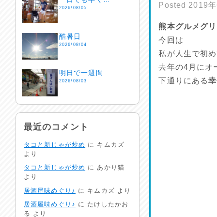
Posted
2019
2026/08/05
熊本グルメグリ
酷暑日
今回は
2026/08/04
私が人生で初め
去年の4月にオ
明日で一週間
下通りにある
幸
2026/08/03
熱中症注意
2026/08/02
最近のコメント
タコと新じゃが炒め
に
キムカズ
非常時には…
より
2026/08/01
タコと新じゃが炒め
に
あかり猫
より
生活支援情報
居酒屋味めぐり♪
に
キムカズ
より
2026/07/31
居酒屋味めぐり♪
に
たけしたかお
る
より