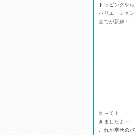
ワルモン！！！
トッピングやら
2026/07/18
バリエーション
全てが新鮮！
割烹居酒家 写楽
2026/07/17
ラジてん通信♪
2026/07/16
番外編
2026/07/15
旨肴♪
2026/07/14
さ～て！
鱧(はも)♪
きましたよ～！
2026/07/13
これが
幸せのパ