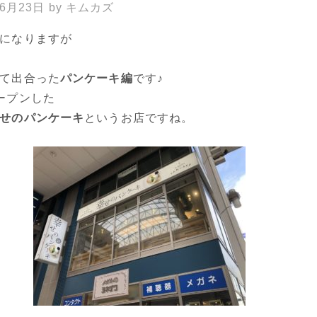
年6月23日
by
キムカズ
になりますが
て出合った
パンケーキ編
です♪
ープンした
せのパンケーキ
というお店ですね。