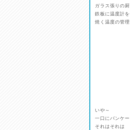
馬肉料理 桜馬亭
ガラス張りの厨
2026/07/24
鉄板に温度計を
焼く温度の管理
ラジてん通信♪
2026/07/23
麺喰い熊本！
2026/07/22
揚肴♪
2026/07/21
魚肴♪
2026/07/20
いや～
菜肴♪
一口にパンケー
2026/07/19
それはそれは