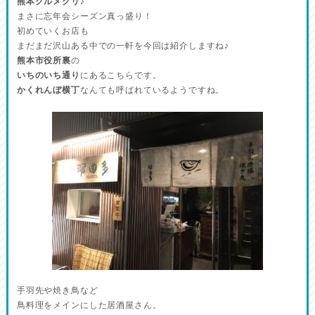
熊本グルメグリ♪
まさに忘年会シーズン真っ盛り！
初めていくお店も
まだまだ沢山ある中での一軒を今回は紹介しますね♪
熊本市役所裏
の
いちのいち通り
にあるこちらです。
かくれんぼ横丁
なんても呼ばれているようですね。
手羽先や焼き鳥など
鳥料理をメインにした居酒屋さん。