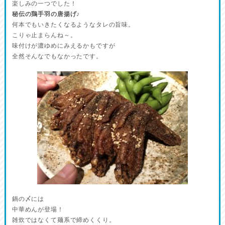
楽しみの一つでした！
秘伝の鶏手羽の唐揚げ♪
何本でもいきたくなるようなタレの旨味。
こりゃ止まらんね～。
味付けが濃ゆめにみえるかもですが
全然そんなでもなかったです。
鍋の〆には
中華めんが登場！
雑炊ではなくて麺系で締めくくり。