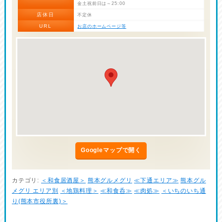
金土祝前日は～25:00
店休日
不定休
URL
お店のホームページ等
Googleマップで開く
カテゴリ:
＜和食居酒屋＞
熊本グルメグリ
≪下通エリア≫
熊本グル
メグリ エリア別
＜地鶏料理＞
≪和食呑≫
≪肉処≫
＜いちのいち通
り(熊本市役所裏)＞