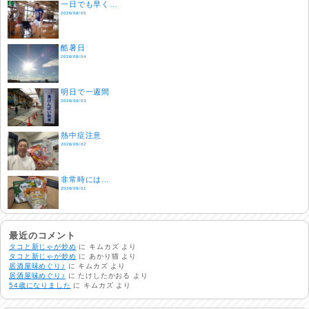
一日でも早く…
2026/08/05
酷暑日
2026/08/04
明日で一週間
2026/08/03
熱中症注意
2026/08/02
非常時には…
2026/08/01
生活支援情報
2026/07/31
最近のコメント
タコと新じゃが炒め
に
キムカズ
より
タコと新じゃが炒め
に
あかり猫
より
居酒屋味めぐり♪
に
キムカズ
より
24時間体制
居酒屋味めぐり♪
に
たけしたかおる
より
2026/07/30
54歳になりました
に
キムカズ
より