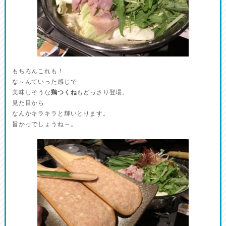
もちろんこれも！
な～んていった感じで
美味しそうな
鶏つくね
もどっさり登場。
見た目から
なんかキラキラと輝いとります。
旨かっでしょうね～。