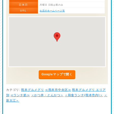
店休日
月曜日 日祝は夜のみ
URL
お店のホームページ等
Googleマップで開く
カテゴリ:
熊本グルメグリ
≪熊本市中央区≫
熊本グルメグリ エリア
別
≪ランチ処≫
＜かつ丼・とんかつ＞
＜和食ランチ(熊本市内)＞
＜
新大江＞