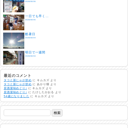
2026/08/06
一日でも早く…
2026/08/05
酷暑日
2026/08/04
明日で一週間
2026/08/03
熱中症注意
2026/08/02
最近のコメント
タコと新じゃが炒め
に
キムカズ
より
タコと新じゃが炒め
に
あかり猫
より
居酒屋味めぐり♪
に
キムカズ
より
非常時には…
居酒屋味めぐり♪
に
たけしたかおる
より
2026/08/01
54歳になりました
に
キムカズ
より
生活支援情報
2026/07/31
24時間体制