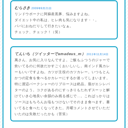
むらさき
2009年9月21日
リンドウポークに阿蘇産黒豚、悩みますよね。
ダイエット中の私は、ヒレ肉も気になります・・。
パパにおねだりして行きたいなぁ。
チェック、チェック！（笑）
てんいち（ツイッターでamadeus_m）
2011年11月14日
萬さん、お気に入りなんですよ。ご飯もふつうのジャーで
炊いてるのに何故だかすごくおいしいし。南インド風カレ
ーもいいですよね。カツが主役のカツカレー。いつもとん
かつの定食を食べるかカレーにするか迷ってしまいます。
特に渡辺バークシャーのリブロースは絶品。脂がエシレバ
ターのよう。コクがあるのにすっきりもたれずスーッと解
けていき心地良い余韻のみ残る感じで…。こればっかりは
ソースはもちろんお塩もつけないでそのまま食べます。書
いてると食べたくなってきた。月曜コメントさせていただ
いたのは失敗だったかも（苦笑）