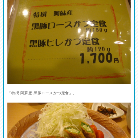
「特撰 阿蘇産 黒豚ロースかつ定食」。