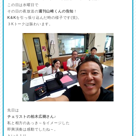
この日は水曜日で
その日の夜放送の
週刊山崎くんの告知
！
K&K
を引っ張り込んだ時の様子です(笑)。
３Kトークは賑わいます。
先日は
チェリストの柏木広樹さん♪
私と相方のあっき～をイメージした
即興演奏は感動でしたね～。
というより