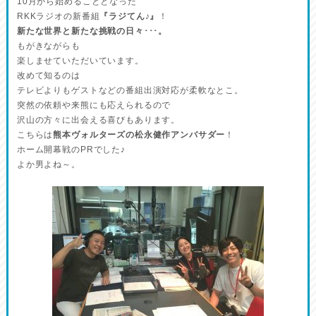
10月から始めることとなった
RKKラジオの新番組
『ラジてん♪』
！
新たな世界と新たな挑戦の日々･･･。
もがきながらも
楽しませていただいています。
改めて知るのは
テレビよりもゲストなどの番組出演対応が柔軟なとこ。
突然の依頼や来熊にも応えられるので
沢山の方々に出会える喜びもあります。
こちらは
熊本ヴォルターズの松永健作アンバサダー
！
ホーム開幕戦のPRでした♪
よか男よね～。