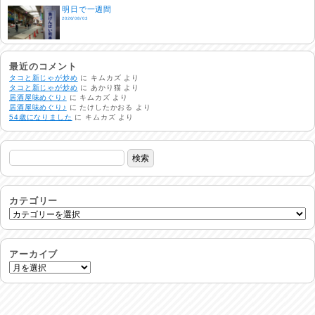
明日で一週間
2026/08/03
熱中症注意
2026/08/02
最近のコメント
タコと新じゃが炒め
に
キムカズ
より
タコと新じゃが炒め
に
あかり猫
より
居酒屋味めぐり♪
に
キムカズ
より
非常時には…
居酒屋味めぐり♪
に
たけしたかおる
より
2026/08/01
54歳になりました
に
キムカズ
より
生活支援情報
2026/07/31
24時間体制
2026/07/30
カテゴリー
命を守る行動を…
2026/07/29
アーカイブ
土用丑の日♪
2026/07/28