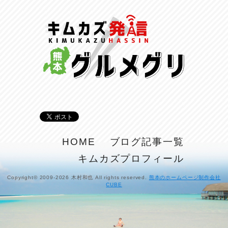
反省会♪
2026/07/27
呑めや喋れや！
2026/07/26
リスナーの集い！
2026/07/25
馬肉料理 桜馬亭
2026/07/24
ラジてん通信♪
HOME
ブログ記事一覧
2026/07/23
キムカズプロフィール
麺喰い熊本！
2026/07/22
Copyright© 2009-2026 木村和也 All rights reserved.
熊本のホームページ制作会社
CUBE
揚肴♪
2026/07/21