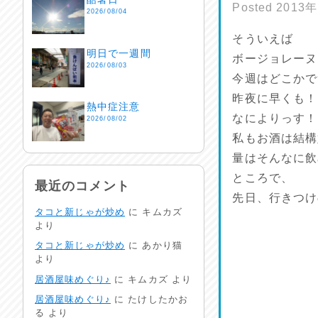
Posted
2013
2026/08/04
そういえば
明日で一週間
ボージョレーヌ
2026/08/03
今週はどこかで
昨夜に早くも！
熱中症注意
なによりっす！
2026/08/02
私もお酒は結構
量はそんなに飲
非常時には…
2026/08/01
ところで、
最近のコメント
先日、行きつけ
タコと新じゃが炒め
に
キムカズ
生活支援情報
より
2026/07/31
タコと新じゃが炒め
に
あかり猫
より
24時間体制
居酒屋味めぐり♪
に
キムカズ
より
2026/07/30
居酒屋味めぐり♪
に
たけしたかお
る
より