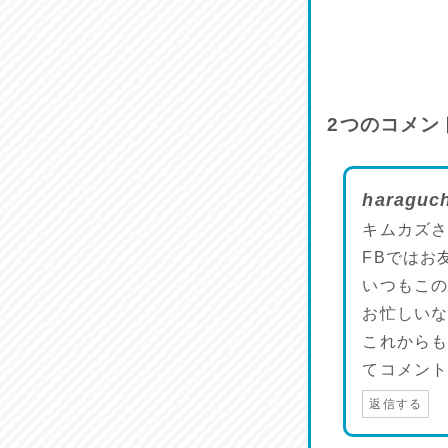
2
つのコメン
haragu
キムカズさん
FBではお
いつもこの
お忙しいな
これから
てコメントさ
返信する