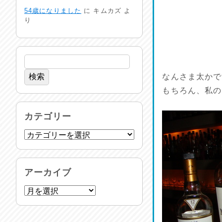
命を守る行動を…
54歳になりました
に
キムカズ
よ
2026/07/29
り
土用丑の日♪
2026/07/28
なんさま太かで
反省会♪
2026/07/27
もちろん、私の
呑めや喋れや！
カテゴリー
2026/07/26
リスナーの集い！
2026/07/25
アーカイブ
馬肉料理 桜馬亭
2026/07/24