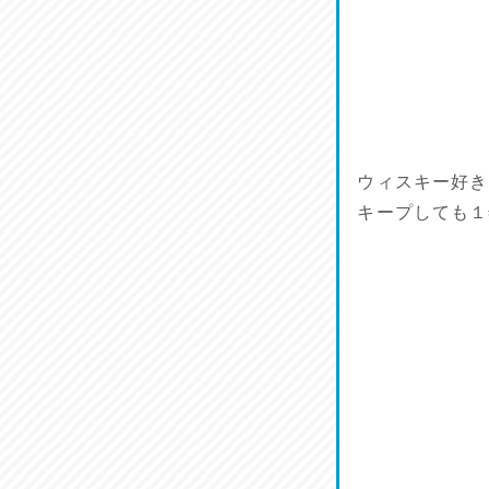
割烹居酒家 写楽
2026/07/17
ラジてん通信♪
2026/07/16
番外編
ウィスキー好き
2026/07/15
キープしても１
旨肴♪
2026/07/14
鱧(はも)♪
2026/07/13
麺喰い熊本！
2026/07/12