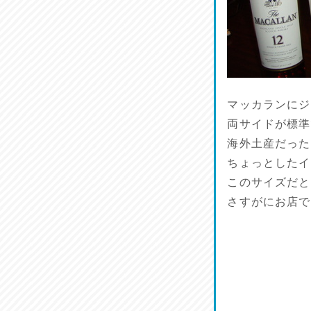
ラジてん通信♪
2026/07/23
麺喰い熊本！
2026/07/22
マッカランにジ
揚肴♪
両サイドが標準
2026/07/21
海外土産だった
ちょっとしたイ
魚肴♪
2026/07/20
このサイズだと
さすがにお店で
菜肴♪
2026/07/19
ワルモン！！！
2026/07/18