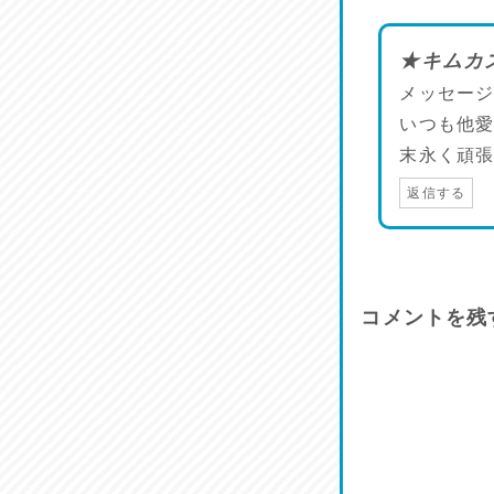
★キムカ
メッセー
いつも他
末永く頑
返信する
コメントを残