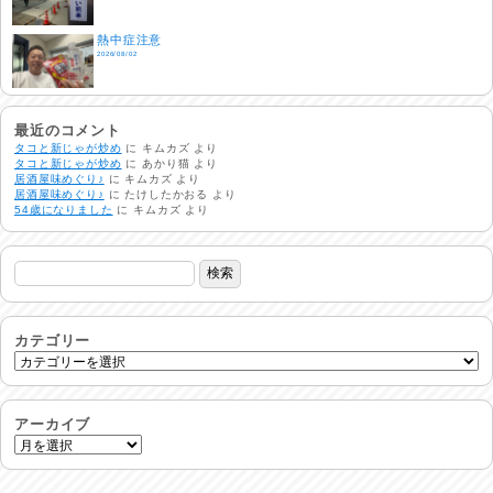
熱中症注意
2026/08/02
非常時には…
2026/08/01
最近のコメント
タコと新じゃが炒め
に
キムカズ
より
タコと新じゃが炒め
に
あかり猫
より
居酒屋味めぐり♪
に
キムカズ
より
生活支援情報
居酒屋味めぐり♪
に
たけしたかおる
より
2026/07/31
54歳になりました
に
キムカズ
より
24時間体制
2026/07/30
命を守る行動を…
2026/07/29
カテゴリー
土用丑の日♪
2026/07/28
アーカイブ
反省会♪
2026/07/27