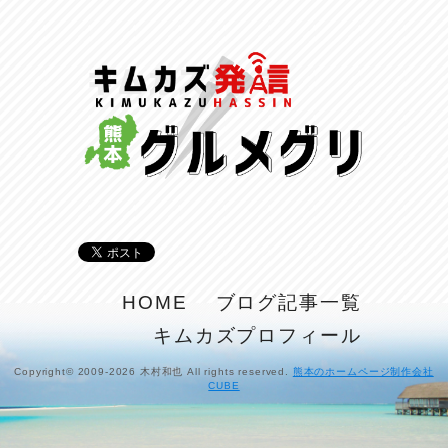
呑めや喋れや！
2026/07/26
リスナーの集い！
2026/07/25
馬肉料理 桜馬亭
2026/07/24
ラジてん通信♪
2026/07/23
麺喰い熊本！
HOME
ブログ記事一覧
2026/07/22
キムカズプロフィール
揚肴♪
2026/07/21
Copyright© 2009-2026 木村和也 All rights reserved.
熊本のホームページ制作会社
CUBE
魚肴♪
2026/07/20