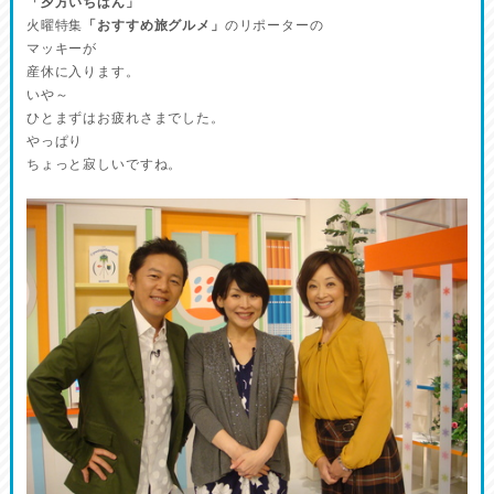
「夕方いちばん」
火曜特集
「おすすめ旅グルメ」
のリポーターの
マッキーが
産休に入ります。
いや～
ひとまずはお疲れさまでした。
やっぱり
ちょっと寂しいですね。