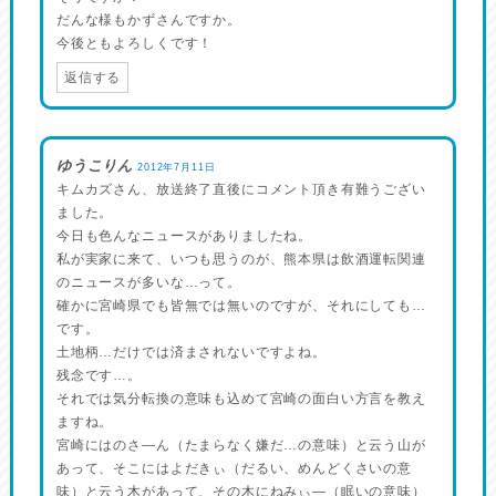
だんな様もかずさんですか。
今後ともよろしくです！
返信する
ゆうこりん
2012年7月11日
キムカズさん、放送終了直後にコメント頂き有難うござい
ました。
今日も色んなニュースがありましたね。
私が実家に来て、いつも思うのが、熊本県は飲酒運転関連
のニュースが多いな…って。
確かに宮崎県でも皆無では無いのですが、それにしても…
です。
土地柄…だけでは済まされないですよね。
残念です…。
それでは気分転換の意味も込めて宮崎の面白い方言を教え
ますね。
宮崎にはのさ―ん（たまらなく嫌だ…の意味）と云う山が
あって、そこにはよだきぃ（だるい、めんどくさいの意
味）と云う木があって、その木にねみぃ―（眠いの意味）