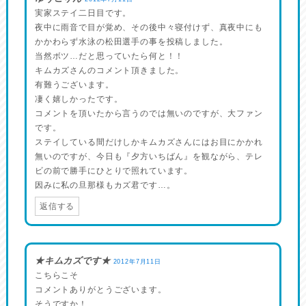
実家ステイ二日目です。
夜中に雨音で目が覚め、その後中々寝付けず、真夜中にも
かかわらず水泳の松田選手の事を投稿しました。
当然ボツ…だと思っていたら何と！！
キムカズさんのコメント頂きました。
有難うございます。
凄く嬉しかったです。
コメントを頂いたから言うのでは無いのですが、大ファン
です。
ステイしている間だけしかキムカズさんにはお目にかかれ
無いのですが、今日も『夕方いちばん』を観ながら、テレ
ビの前で勝手にひとりで照れています。
因みに私の旦那様もカズ君です…。
返信する
★キムカズです★
2012年7月11日
こちらこそ
コメントありがとうございます。
そうですか！