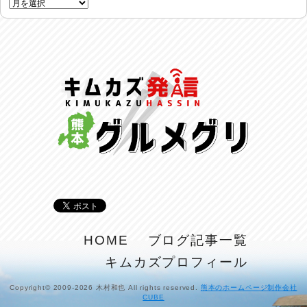
反省会♪
2026/07/27
呑めや喋れや！
2026/07/26
リスナーの集い！
2026/07/25
馬肉料理 桜馬亭
2026/07/24
ラジてん通信♪
2026/07/23
麺喰い熊本！
HOME
ブログ記事一覧
2026/07/22
キムカズプロフィール
揚肴♪
2026/07/21
Copyright© 2009-2026 木村和也 All rights reserved.
熊本のホームページ制作会社
CUBE