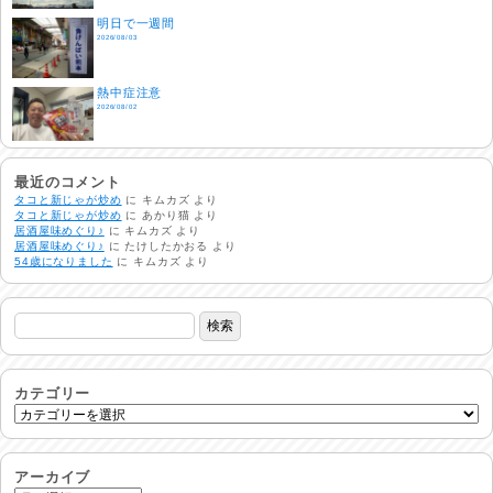
明日で一週間
2026/08/03
熱中症注意
2026/08/02
非常時には…
2026/08/01
最近のコメント
タコと新じゃが炒め
に
キムカズ
より
タコと新じゃが炒め
に
あかり猫
より
居酒屋味めぐり♪
に
キムカズ
より
生活支援情報
居酒屋味めぐり♪
に
たけしたかおる
より
2026/07/31
54歳になりました
に
キムカズ
より
24時間体制
2026/07/30
命を守る行動を…
2026/07/29
カテゴリー
土用丑の日♪
2026/07/28
アーカイブ