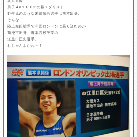
北京五輪
男子４×１００mの銅メダリスト
野生児のような末續慎吾選手は熊本出身。
そんな
陸上短距離界で今回ロンドンに乗り込むのが
菊池市出身、鹿本高校卒業の
江里口匡史選手。
むしゃんよかね～！