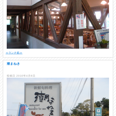
≪ランチ処≫
潮まねき
投稿日
2010年4月6日