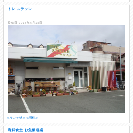
トレ ステッレ
投稿日
2014年4月18日
≪ランチ処≫
≪麺処≫
海鮮食堂 お魚菜道楽