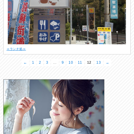
≪ランチ処≫
←
1
2
3
…
9
10
11
12
13
→