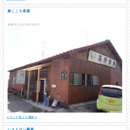
麻こころ茶屋
投稿日
2012年6月8日
≪ランチ処≫
≪麺処≫
レストラン藤屋