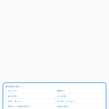
サブカテゴリ：
＜どんぶり＞
＜海鮮丼＞
＜あか牛丼＞
＜うなぎ屋＞
＜天丼・天ぷら＞
＜かつ丼・とんかつ＞
＜和食ランチ(熊本市内)＞
＜お好み焼き＞