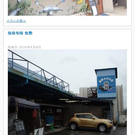
≪ランチ処≫
魚味旬味 魚勢
投稿日
2014年8月8日