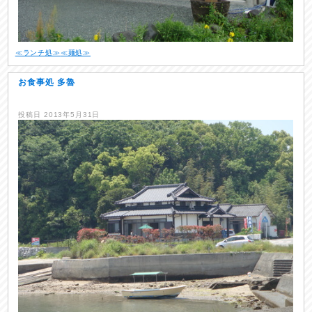
≪ランチ処≫
≪麺処≫
お食事処 多魯
投稿日
2013年5月31日