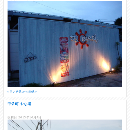
≪ランチ処≫
≪肉処≫
甲佐町 やな場
投稿日
2013年10月4日