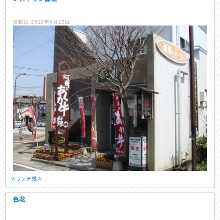
投稿日
2012年4月13日
≪ランチ処≫
色花