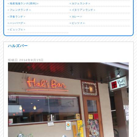
＜地産地食ランチ(郊外)＞
＜カフェランチ＞
＜フレンチランチ＞
＜イタリアンランチ＞
＜洋食ランチ＞
＜カレー＞
＜ハンバーグ＞
＜ピッツァ＞
＜ビュッフェ＞
ハルズバー
投稿日
2014年8月15日