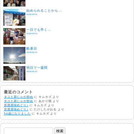
始められることから…
2026/08/06
一日でも早く…
2026/08/05
酷暑日
2026/08/04
明日で一週間
2026/08/03
熱中症注意
2026/08/02
最近のコメント
タコと新じゃが炒め
に
キムカズ
より
タコと新じゃが炒め
に
あかり猫
より
居酒屋味めぐり♪
に
キムカズ
より
非常時には…
居酒屋味めぐり♪
に
たけしたかおる
より
2026/08/01
54歳になりました
に
キムカズ
より
生活支援情報
2026/07/31