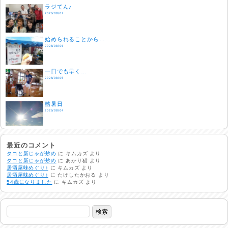
ラジてん♪
2026/08/07
始められることから…
2026/08/06
一日でも早く…
2026/08/05
酷暑日
2026/08/04
明日で一週間
2026/08/03
最近のコメント
タコと新じゃが炒め
に
キムカズ
より
タコと新じゃが炒め
に
あかり猫
より
居酒屋味めぐり♪
に
キムカズ
より
熱中症注意
居酒屋味めぐり♪
に
たけしたかおる
より
2026/08/02
54歳になりました
に
キムカズ
より
非常時には…
2026/08/01