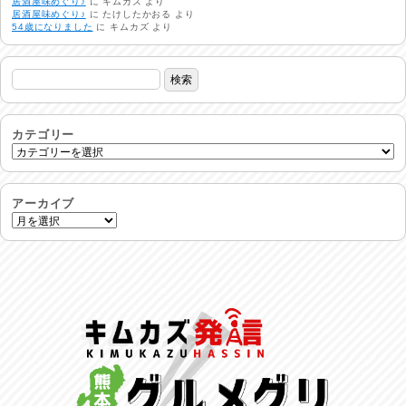
居酒屋味めぐり♪
に
キムカズ
より
生活支援情報
居酒屋味めぐり♪
に
たけしたかおる
より
2026/07/31
54歳になりました
に
キムカズ
より
24時間体制
2026/07/30
命を守る行動を…
2026/07/29
カテゴリー
土用丑の日♪
2026/07/28
アーカイブ
反省会♪
2026/07/27
呑めや喋れや！
2026/07/26
リスナーの集い！
2026/07/25
馬肉料理 桜馬亭