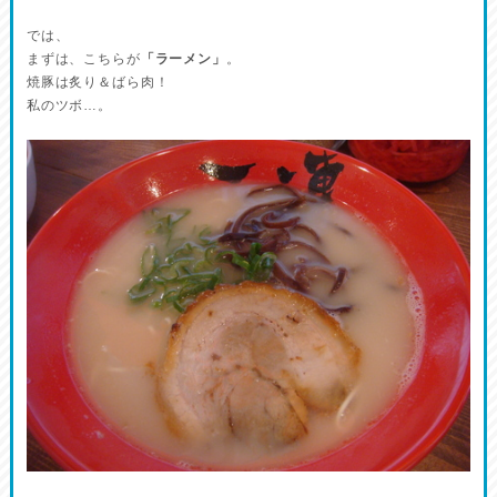
では、
まずは、こちらが
「ラーメン」
。
焼豚は炙り＆ばら肉！
私のツボ…。