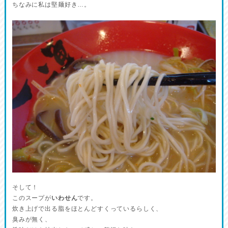
ちなみに私は堅麺好き…。
そして！
このスープが
いわせん
です。
炊き上げで出る脂をほとんどすくっているらしく、
臭みが無く、