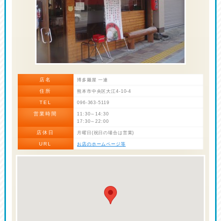
店名
博多麺屋 一連
住所
熊本市中央区大江4-10-4
TEL
096-363-5119
営業時間
11:30～14:30
17:30～22:00
店休日
月曜日(祝日の場合は営業)
URL
お店のホームページ等