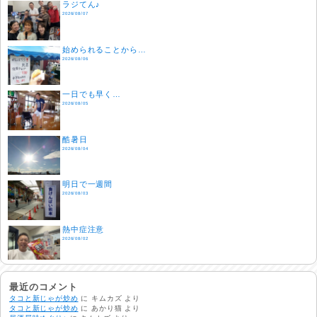
ラジてん♪
2026/08/07
始められることから…
2026/08/06
一日でも早く…
2026/08/05
酷暑日
2026/08/04
明日で一週間
2026/08/03
熱中症注意
2026/08/02
非常時には…
2026/08/01
最近のコメント
タコと新じゃが炒め
に
キムカズ
より
タコと新じゃが炒め
に
あかり猫
より