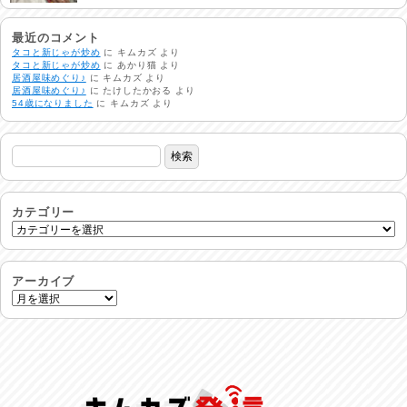
非常時には…
2026/08/01
最近のコメント
タコと新じゃが炒め
に
キムカズ
より
タコと新じゃが炒め
に
あかり猫
より
居酒屋味めぐり♪
に
キムカズ
より
生活支援情報
居酒屋味めぐり♪
に
たけしたかおる
より
2026/07/31
54歳になりました
に
キムカズ
より
24時間体制
2026/07/30
命を守る行動を…
2026/07/29
カテゴリー
土用丑の日♪
2026/07/28
アーカイブ
反省会♪
2026/07/27
呑めや喋れや！
2026/07/26