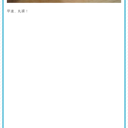
早速、丸裸！