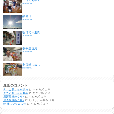
2026/08/05
酷暑日
2026/08/04
明日で一週間
2026/08/03
熱中症注意
2026/08/02
非常時には…
2026/08/01
生活支援情報
2026/07/31
最近のコメント
タコと新じゃが炒め
に
キムカズ
より
タコと新じゃが炒め
に
あかり猫
より
居酒屋味めぐり♪
に
キムカズ
より
24時間体制
居酒屋味めぐり♪
に
たけしたかおる
より
2026/07/30
54歳になりました
に
キムカズ
より
命を守る行動を…