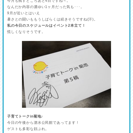
今月も残すところあと4日ですね～。
なんだか内容の濃ゆい1ヶ月だった気も･･･。
9月が近いとはいえ
暑さとの闘いももうしばらくは続きそうですね(汗)。
私の今日のスケジュールはイベント2本立て！
慌しくなりそうです。
子育てトークin菊地♪
今日の午後から泗水公民館であってます！
ゲストも多彩な顔ぶれ。