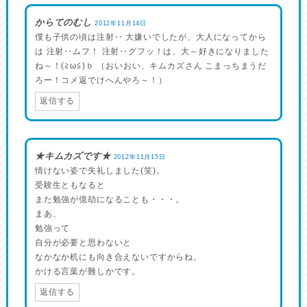
からてのむし
2012年11月14日
僕も子供の頃は注射‥ 大嫌いでしたが、大人になってから
は 注射‥ムフ！ 注射‥グフッ！は、大～好きになりました
ね～！(≧ω≦)ｂ （おいおい、キムカズさん こまっちまうだ
ろー！コメ返でけへんやろ～！）
返信する
★キムカズです★
2012年11月15日
情けない姿で失礼しました(笑)。
受験生ともなると
また勉強が億劫になることも・・・。
まあ、
勉強って
自分が必要と思わないと
なかなか机にも向き合えないですからね。
かける言葉が難しかです。
返信する