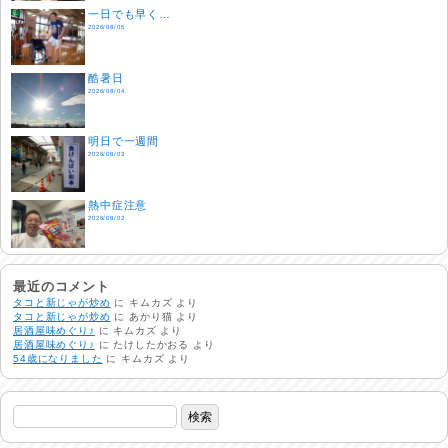
一日でも早く…
2026/08/05
酷暑日
2026/08/04
明日で一週間
2026/08/03
熱中症注意
2026/08/02
非常時には…
2026/08/01
最近のコメント
タコと新じゃが炒め
に
キムカズ
より
タコと新じゃが炒め
に
あかり猫
より
居酒屋味めぐり♪
に
キムカズ
より
生活支援情報
居酒屋味めぐり♪
に
たけしたかおる
より
2026/07/31
54歳になりました
に
キムカズ
より
24時間体制
2026/07/30