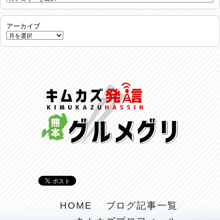
土用丑の日♪
2026/07/28
アーカイブ
反省会♪
2026/07/27
呑めや喋れや！
2026/07/26
リスナーの集い！
2026/07/25
馬肉料理 桜馬亭
2026/07/24
ラジてん通信♪
2026/07/23
麺喰い熊本！
HOME
ブログ記事一覧
2026/07/22